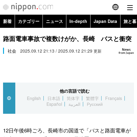
新着
カテゴリー
ニュース
In-depth
Japan Data
旅と暮
English
政治・外交
Topics
路面電車事故で複数けがか、長崎 バスと衝突
简体字
News
経済・ビジネス
社会
2025.09.12 21:13 / 2025.09.12 21:29
Images
更新
繁體字
from Japan
カテゴリー
国際・海外
People
Français
政治・外交
ニュース
社会
東京
Español
他の言語で読む
経済・ビジネス
トップ
In-depth
文化
お知らせ
English
日本語
简体字
繁體字
Français
العربية
Español
العربية
Русский
国際
アーカイブ
Japan Data
科学・技術
Русский
社会
旅と暮らし
暮らし
12日午後6時ごろ、長崎市の国道で「バスと路面電車が