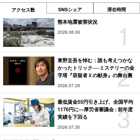
SNSシェア
滞在時間
アクセス数
1
熊本地震被害状況
2026.08.06
東野圭吾を悼む：誰も考えつかな
2
かったトリック──ミステリーの金
字塔『容疑者Ｘの献身』の舞台裏
2026.07.29
最低賃金55円引き上げ、全国平均
3
1176円に―厚労省審議会 : 前年度
実績を下回る
2026.07.30