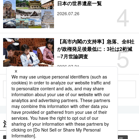
4
日本の世界遺産一覧
2026.07.26
【高市内閣の支持率】急落、全8社
5
が政権発足後最低に：3社は2桁減
─7月世論調査
2026.07.31
もっと見る
注目のキーワード