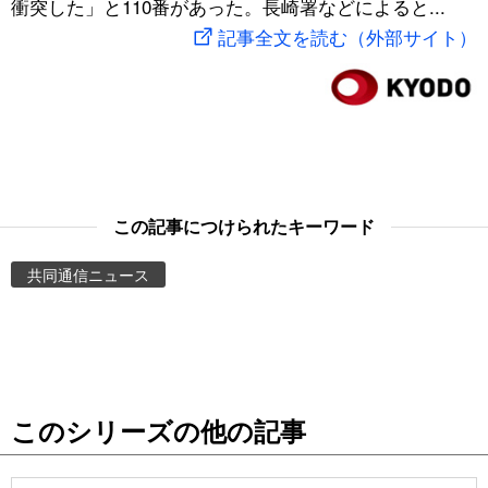
衝突した」と110番があった。長崎署などによると...
スポーツ・東京2020
文化
動画/Live
記事全文を読む（外部サイト）
科学・技術
Books
暮らし
Cinema
スポーツ・東京2020
Topics
この記事につけられたキーワード
共同通信ニュース
Images
People
東京
このシリーズの他の記事
お知らせ