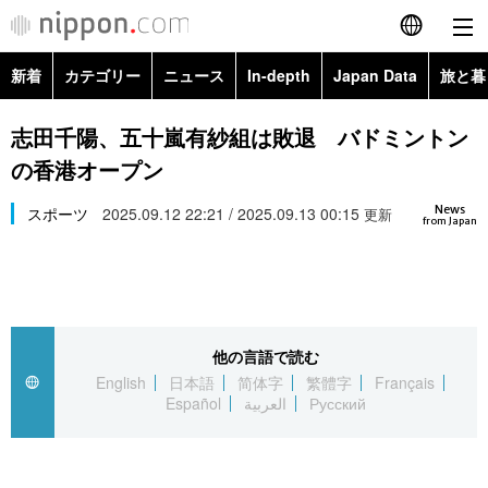
新着
カテゴリー
ニュース
In-depth
Japan Data
旅と暮
English
政治・外交
Topics
志田千陽、五十嵐有紗組は敗退 バドミントン
简体字
の香港オープン
経済・ビジネス
Images
繁體字
カテゴリー
News
スポーツ
2025.09.12 22:21 / 2025.09.13 00:15
更新
from Japan
国際・海外
People
Français
政治・外交
ニュース
社会
東京
Español
経済・ビジネス
トップ
In-depth
文化
お知らせ
العربية
他の言語で読む
English
日本語
简体字
繁體字
Français
国際
アーカイブ
Japan Data
科学・技術
Español
العربية
Русский
Русский
社会
旅と暮らし
暮らし