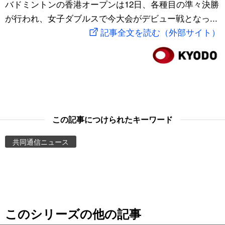
バドミントンの香港オープンは12日、各種目の準々決勝
スポーツ・東京2020
文化
動画/Live
が行われ、女子ダブルスで今大会がデビュー戦となっ...
記事全文を読む（外部サイト）
科学・技術
Books
暮らし
Cinema
スポーツ・東京2020
Topics
この記事につけられたキーワード
Images
共同通信ニュース
People
東京
このシリーズの他の記事
お知らせ