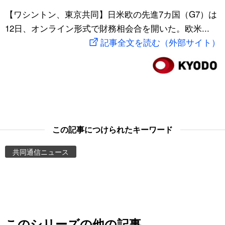
スポーツ・東京2020
【ワシントン、東京共同】日米欧の先進7カ国（G7）は
文化
動画/Live
12日、オンライン形式で財務相会合を開いた。欧米...
記事全文を読む（外部サイト）
科学・技術
Books
暮らし
Cinema
スポーツ・東京2020
Topics
Images
この記事につけられたキーワード
共同通信ニュース
People
東京
お知らせ
このシリーズの他の記事