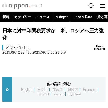
新着
カテゴリー
ニュース
In-depth
Japan Data
旅と暮
English
政治・外交
Topics
日本に対中印関税要求か 米、ロシアへ圧力強
简体字
化
経済・ビジネス
Images
繁體字
カテゴリー
News
経済・ビジネス
from Japan
2025.09.12 22:43 / 2025.09.13 00:23
国際・海外
更新
People
Français
政治・外交
ニュース
社会
東京
Español
経済・ビジネス
トップ
In-depth
文化
お知らせ
العربية
他の言語で読む
国際
アーカイブ
Japan Data
科学・技術
English
日本語
简体字
繁體字
Français
Русский
Español
العربية
Русский
社会
旅と暮らし
暮らし