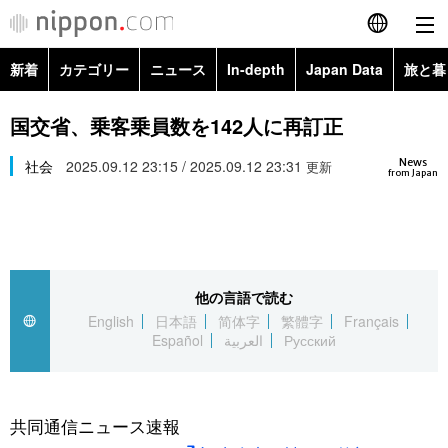
新着
カテゴリー
ニュース
In-depth
Japan Data
旅と暮
English
政治・外交
Topics
国交省、乗客乗員数を142人に再訂正
简体字
News
経済・ビジネス
社会
2025.09.12 23:15 / 2025.09.12 23:31
Images
更新
繁體字
from Japan
カテゴリー
国際・海外
People
Français
政治・外交
ニュース
社会
東京
Español
他の言語で読む
経済・ビジネス
トップ
In-depth
文化
お知らせ
English
日本語
简体字
繁體字
Français
العربية
Español
العربية
Русский
国際
アーカイブ
Japan Data
科学・技術
Русский
社会
旅と暮らし
暮らし
共同通信ニュース速報