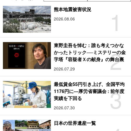
1
熊本地震被害状況
2026.08.06
東野圭吾を悼む：誰も考えつかな
2
かったトリック──ミステリーの金
字塔『容疑者Ｘの献身』の舞台裏
2026.07.29
最低賃金55円引き上げ、全国平均
3
1176円に―厚労省審議会 : 前年度
実績を下回る
2026.07.30
日本の世界遺産一覧