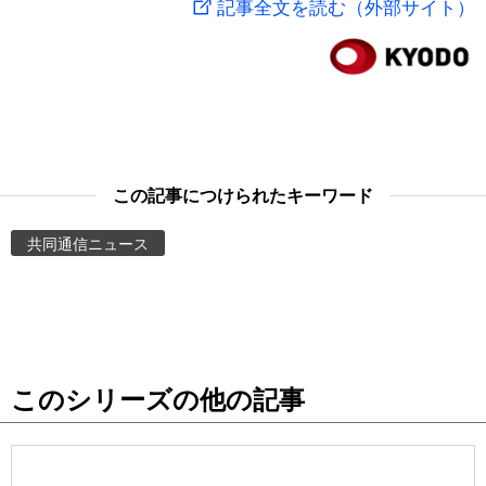
記事全文を読む（外部サイト）
スポーツ・東京2020
文化
動画/Live
科学・技術
Books
暮らし
Cinema
この記事につけられたキーワード
スポーツ・東京2020
Topics
共同通信ニュース
Images
People
このシリーズの他の記事
東京
お知らせ