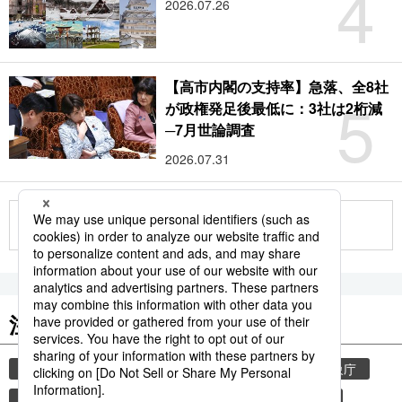
4
2026.07.26
【高市内閣の支持率】急落、全8社
5
が政権発足後最低に：3社は2桁減
─7月世論調査
2026.07.31
もっと見る
注目のキーワード
共同通信ニュース
気象・災害
災害
気象庁
地震
津波
熊本
熊本地震
避難所