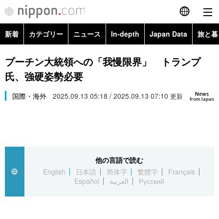
新着
カテゴリー
ニュース
In-depth
Japan Data
旅と暮
English
政治・外交
Topics
プーチン大統領への「我慢限界」 トランプ
简体字
氏、強硬姿勢必要
経済・ビジネス
Images
繁體字
カテゴリー
News
国際・海外
2025.09.13 05:18 / 2025.09.13 07:10
更新
from Japan
国際・海外
People
Français
政治・外交
ニュース
社会
東京
Español
経済・ビジネス
トップ
In-depth
文化
お知らせ
العربية
他の言語で読む
English
日本語
简体字
繁體字
Français
国際
アーカイブ
Japan Data
科学・技術
Español
العربية
Русский
Русский
社会
旅と暮らし
暮らし