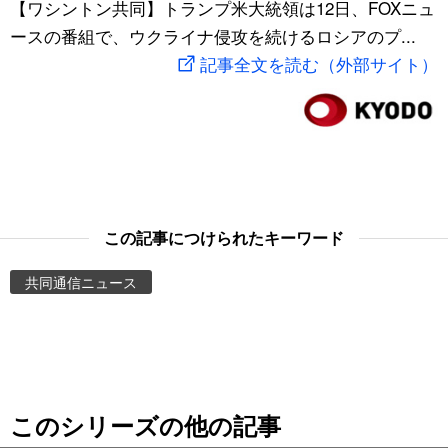
【ワシントン共同】トランプ米大統領は12日、FOXニュ
スポーツ・東京2020
文化
動画/Live
ースの番組で、ウクライナ侵攻を続けるロシアのプ...
記事全文を読む（外部サイト）
科学・技術
Books
暮らし
Cinema
スポーツ・東京2020
Topics
この記事につけられたキーワード
Images
共同通信ニュース
People
東京
このシリーズの他の記事
お知らせ