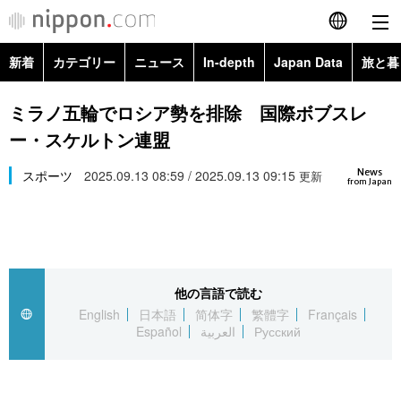
新着
カテゴリー
ニュース
In-depth
Japan Data
旅と暮
English
政治・外交
Topics
ミラノ五輪でロシア勢を排除 国際ボブスレ
简体字
ー・スケルトン連盟
経済・ビジネス
Images
繁體字
カテゴリー
News
スポーツ
2025.09.13 08:59 / 2025.09.13 09:15
更新
from Japan
国際・海外
People
Français
政治・外交
ニュース
社会
東京
Español
経済・ビジネス
トップ
In-depth
文化
お知らせ
العربية
他の言語で読む
English
日本語
简体字
繁體字
Français
国際
アーカイブ
Japan Data
科学・技術
Español
العربية
Русский
Русский
社会
旅と暮らし
暮らし