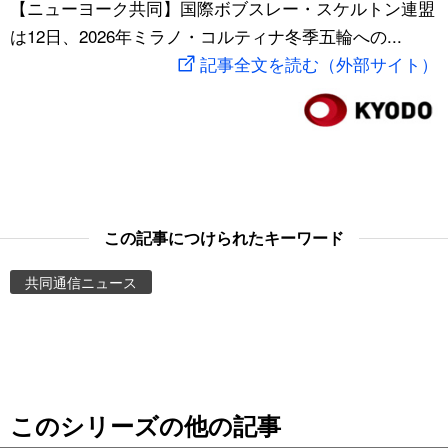
【ニューヨーク共同】国際ボブスレー・スケルトン連盟
スポーツ・東京2020
文化
動画/Live
は12日、2026年ミラノ・コルティナ冬季五輪への...
記事全文を読む（外部サイト）
科学・技術
Books
暮らし
Cinema
スポーツ・東京2020
Topics
この記事につけられたキーワード
Images
共同通信ニュース
People
東京
このシリーズの他の記事
お知らせ