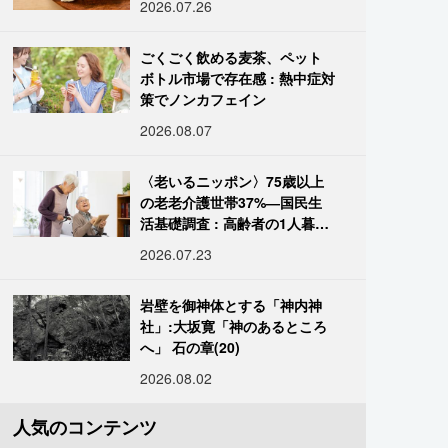
2026.07.26
ごくごく飲める麦茶、ペット
ボトル市場で存在感 : 熱中症対
策でノンカフェイン
2026.08.07
〈老いるニッポン〉75歳以上
の老老介護世帯37%―国民生
活基礎調査 : 高齢者の1人暮ら
し933万人超
2026.07.23
岩壁を御神体とする「神内神
社」:大坂寛「神のあるところ
へ」 石の章(20)
2026.08.02
人気のコンテンツ