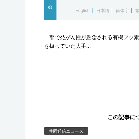
スポーツ・東京2020
English
日本語
简体字
一部で発がん性が懸念される有機フッ素化
を扱っていた大手...
この記事に
共同通信ニュース