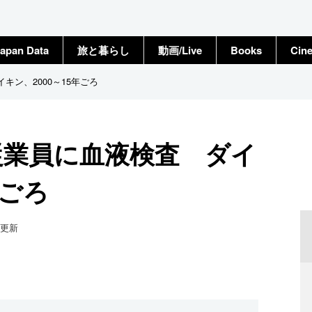
apan Data
旅と暮らし
動画/Live
Books
Cin
キン、2000～15年ごろ
従業員に血液検査 ダイ
年ごろ
更新