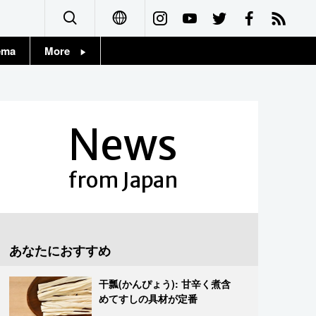
ema
More
English
Topics
简体字
Images
News
繁體字
People
Français
from Japan
東京
Español
お知らせ
العربية
あなたにおすすめ
Русский
干瓢(かんぴょう): 甘辛く煮含
めてすしの具材が定番