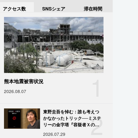
アクセス数
SNSシェア
滞在時間
1
熊本地震被害状況
2026.08.07
2
東野圭吾を悼む：誰も考えつ
かなかったトリック──ミステ
リーの金字塔『容疑者Ｘの献
身』の舞台裏
2026.07.29