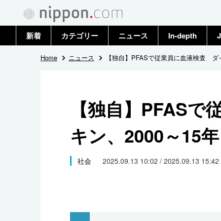
新着
カテゴリー
ニュース
In-depth
J
政治・外交
トップ
Home
ニュース
【独自】PFASで従業員に血液検査 ダイ
経済・ビジネス
アーカイブ
【独自】PFASで
国際
キン、2000～15
社会
文化
社会
2025.09.13 10:02 / 2025.09.13 15:42
科学・技術
暮らし