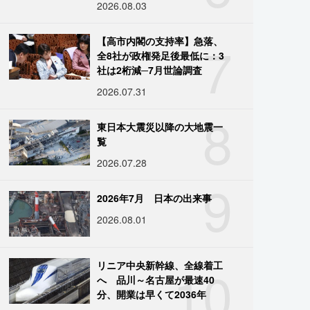
2026.08.03
7
【高市内閣の支持率】急落、
全8社が政権発足後最低に：3
社は2桁減─7月世論調査
2026.07.31
8
東日本大震災以降の大地震一
覧
2026.07.28
9
2026年7月 日本の出来事
2026.08.01
10
リニア中央新幹線、全線着工
へ 品川～名古屋が最速40
分、開業は早くて2036年