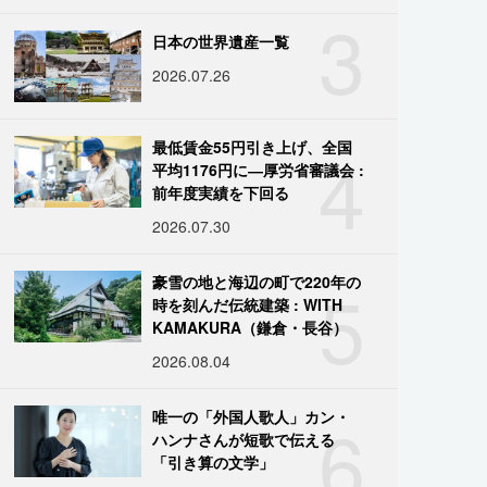
3
日本の世界遺産一覧
2026.07.26
4
最低賃金55円引き上げ、全国
平均1176円に―厚労省審議会 :
前年度実績を下回る
2026.07.30
5
豪雪の地と海辺の町で220年の
時を刻んだ伝統建築 : WITH
KAMAKURA（鎌倉・長谷）
2026.08.04
6
唯一の「外国人歌人」カン・
ハンナさんが短歌で伝える
「引き算の文学」