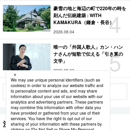
豪雪の地と海辺の町で220年の時を
4
刻んだ伝統建築 : WITH
KAMAKURA（鎌倉・長谷）
2026.08.04
唯一の「外国人歌人」カン・ハン
5
ナさんが短歌で伝える「引き算の
文学」
2026.08.03
もっと見る
注目のキーワード