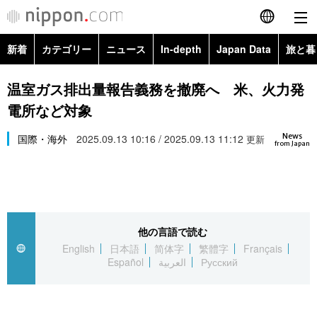
新着
カテゴリー
ニュース
In-depth
Japan Data
旅と暮
English
政治・外交
Topics
温室ガス排出量報告義務を撤廃へ 米、火力発
简体字
電所など対象
経済・ビジネス
Images
繁體字
カテゴリー
News
国際・海外
2025.09.13 10:16 / 2025.09.13 11:12
更新
from Japan
国際・海外
People
Français
政治・外交
ニュース
社会
東京
Español
経済・ビジネス
トップ
In-depth
文化
お知らせ
العربية
他の言語で読む
English
日本語
简体字
繁體字
Français
国際
アーカイブ
Japan Data
科学・技術
Español
العربية
Русский
Русский
社会
旅と暮らし
暮らし