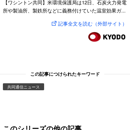
【ワシントン共同】米環境保護局は12日、石炭火力発電
スポーツ・東京2020
文化
動画/Live
所や製油所、製鉄所などに義務付けていた温室効果ガ...
記事全文を読む（外部サイト）
科学・技術
Books
暮らし
Cinema
スポーツ・東京2020
Topics
この記事につけられたキーワード
Images
共同通信ニュース
People
東京
お知らせ
このシリーズの他の記事