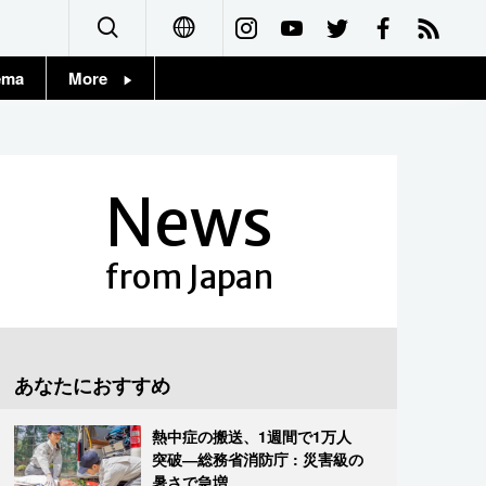
ema
More
English
Topics
简体字
Images
News
繁體字
People
Français
from Japan
東京
Español
お知らせ
العربية
あなたにおすすめ
Русский
熱中症の搬送、1週間で1万人
突破―総務省消防庁 : 災害級の
暑さで急増