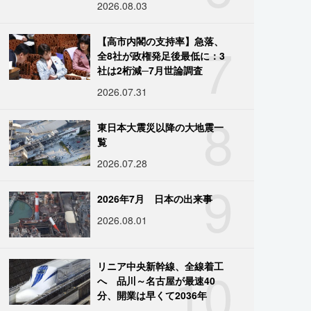
2026.08.03
7
【高市内閣の支持率】急落、
全8社が政権発足後最低に：3
社は2桁減─7月世論調査
2026.07.31
8
東日本大震災以降の大地震一
覧
2026.07.28
9
2026年7月 日本の出来事
2026.08.01
10
リニア中央新幹線、全線着工
へ 品川～名古屋が最速40
分、開業は早くて2036年