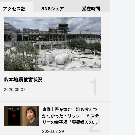
アクセス数
SNSシェア
滞在時間
1
熊本地震被害状況
2026.08.07
2
東野圭吾を悼む：誰も考えつ
かなかったトリック──ミステ
リーの金字塔『容疑者Ｘの献
身』の舞台裏
2026.07.29