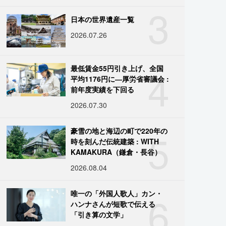
3
日本の世界遺産一覧
2026.07.26
4
最低賃金55円引き上げ、全国
平均1176円に―厚労省審議会 :
前年度実績を下回る
2026.07.30
5
豪雪の地と海辺の町で220年の
時を刻んだ伝統建築 : WITH
KAMAKURA（鎌倉・長谷）
2026.08.04
6
唯一の「外国人歌人」カン・
ハンナさんが短歌で伝える
「引き算の文学」