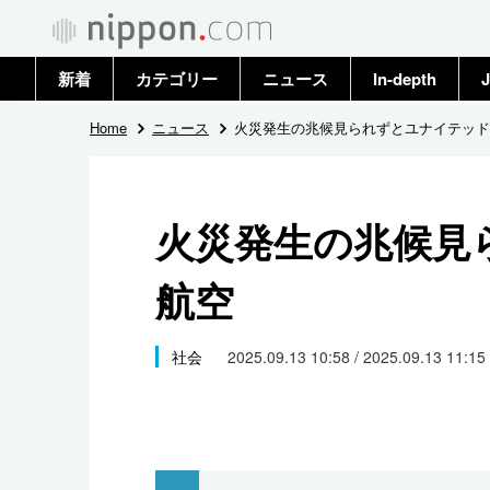
新着
カテゴリー
ニュース
In-depth
J
政治・外交
トップ
Home
ニュース
火災発生の兆候見られずとユナイテッド
経済・ビジネス
アーカイブ
火災発生の兆候見
国際
航空
社会
文化
社会
2025.09.13 10:58 / 2025.09.13 11:15
科学・技術
暮らし