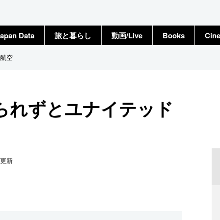
apan Data
旅と暮らし
動画/Live
Books
Cin
航空
られずとユナイテッド
更新