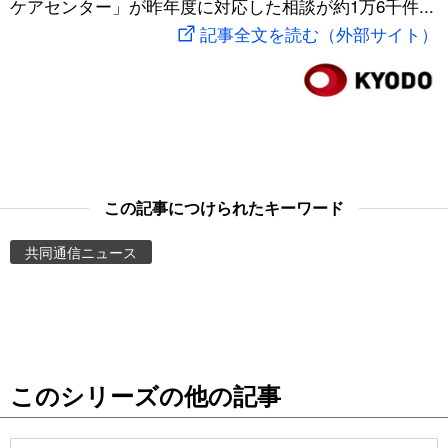
ケアセンター」が昨年度に対応した相談が約1万6千件...
スポーツ・東京2020
文化
動画/Live
記事全文を読む（外部サイト）
科学・技術
Books
暮らし
Cinema
スポーツ・東京2020
Topics
この記事につけられたキーワード
共同通信ニュース
Images
People
東京
このシリーズの他の記事
お知らせ