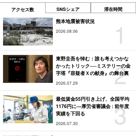
SNSシェア
滞在時間
アクセス数
1
熊本地震被害状況
2026.08.06
東野圭吾を悼む：誰も考えつかな
2
かったトリック──ミステリーの金
字塔『容疑者Ｘの献身』の舞台裏
2026.07.29
最低賃金55円引き上げ、全国平均
3
1176円に―厚労省審議会 : 前年度
実績を下回る
2026.07.30