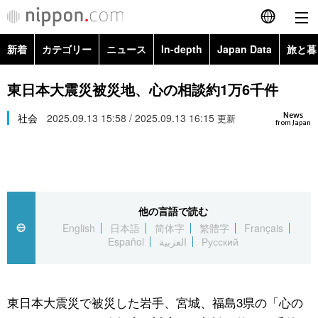
新着
カテゴリー
ニュース
In-depth
Japan Data
旅と暮
English
政治・外交
Topics
東日本大震災被災地、心の相談約1万6千件
简体字
News
経済・ビジネス
社会
2025.09.13 15:58 / 2025.09.13 16:15
Images
更新
繁體字
from Japan
カテゴリー
国際・海外
People
Français
政治・外交
ニュース
社会
東京
Español
他の言語で読む
経済・ビジネス
トップ
In-depth
文化
お知らせ
English
日本語
简体字
繁體字
Français
العربية
Español
العربية
Русский
国際
アーカイブ
Japan Data
科学・技術
Русский
社会
旅と暮らし
暮らし
東日本大震災で被災した岩手、宮城、福島3県の「心の