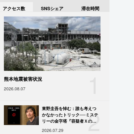
アクセス数
SNSシェア
滞在時間
1
熊本地震被害状況
2026.08.07
2
東野圭吾を悼む：誰も考えつ
かなかったトリック──ミステ
リーの金字塔『容疑者Ｘの献
身』の舞台裏
2026.07.29