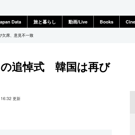
apan Data
旅と暮らし
動画/Live
Books
Cin
び欠席、意見不一致
目の追悼式 韓国は再び
3 16:32
更新