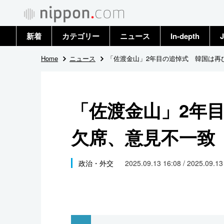
新着
カテゴリー
ニュース
In-depth
J
政治・外交
トップ
Home
ニュース
「佐渡金山」2年目の追悼式 韓国は再
経済・ビジネス
アーカイブ
「佐渡金山」2年
国際
欠席、意見不一致
社会
文化
政治・外交
2025.09.13 16:08 / 2025.09.1
科学・技術
暮らし