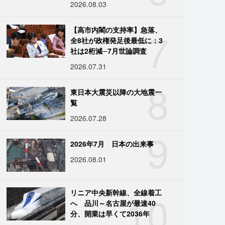
2026.08.03
7
【高市内閣の支持率】急落、
全8社が政権発足後最低に：3
社は2桁減─7月世論調査
2026.07.31
8
東日本大震災以降の大地震一
覧
2026.07.28
9
2026年7月 日本の出来事
2026.08.01
10
リニア中央新幹線、全線着工
へ 品川～名古屋が最速40
分、開業は早くて2036年