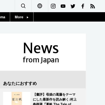
ema
More
English
Topics
简体字
Images
News
繁體字
People
Français
from Japan
東京
Español
お知らせ
العربية
あなたにおすすめ
Русский
【書評】母娘の葛藤をテーマ
にした最新作を読み解く:村上
春樹著『夏帆 The Tale of