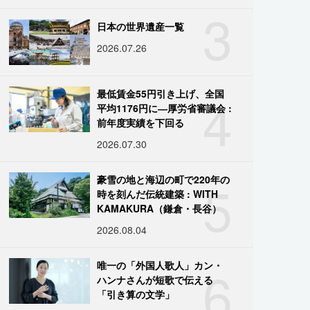
3
日本の世界遺産一覧
2026.07.26
4
最低賃金55円引き上げ、全国
平均1176円に―厚労省審議会 :
前年度実績を下回る
2026.07.30
5
豪雪の地と海辺の町で220年の
時を刻んだ伝統建築 : WITH
KAMAKURA（鎌倉・長谷）
2026.08.04
6
唯一の「外国人歌人」カン・
ハンナさんが短歌で伝える
「引き算の文学」