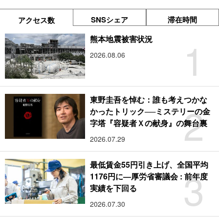
SNSシェア
滞在時間
アクセス数
1
熊本地震被害状況
2026.08.06
東野圭吾を悼む：誰も考えつかな
2
かったトリック──ミステリーの金
字塔『容疑者Ｘの献身』の舞台裏
2026.07.29
最低賃金55円引き上げ、全国平均
3
1176円に―厚労省審議会 : 前年度
実績を下回る
2026.07.30