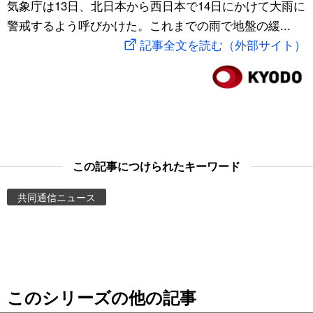
気象庁は13日、北日本から西日本で14日にかけて大雨に
スポーツ・東京2020
文化
動画/Live
警戒するよう呼びかけた。これまでの雨で地盤の緩...
記事全文を読む（外部サイト）
科学・技術
Books
暮らし
Cinema
スポーツ・東京2020
Topics
この記事につけられたキーワード
Images
共同通信ニュース
People
東京
このシリーズの他の記事
お知らせ