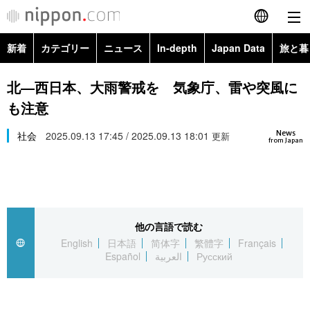
新着
カテゴリー
ニュース
In-depth
Japan Data
旅と暮
English
政治・外交
Topics
北―西日本、大雨警戒を 気象庁、雷や突風に
简体字
も注意
経済・ビジネス
Images
繁體字
カテゴリー
News
社会
2025.09.13 17:45 / 2025.09.13 18:01
更新
from Japan
国際・海外
People
Français
政治・外交
ニュース
社会
東京
Español
経済・ビジネス
トップ
In-depth
文化
お知らせ
العربية
他の言語で読む
English
日本語
简体字
繁體字
Français
国際
アーカイブ
Japan Data
科学・技術
Español
العربية
Русский
Русский
社会
旅と暮らし
暮らし