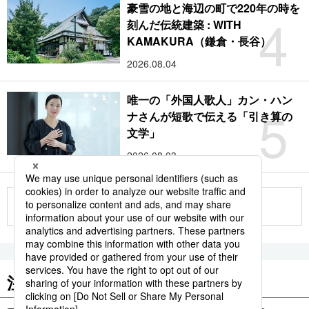
豪雪の地と海辺の町で220年の時を
4
刻んだ伝統建築 : WITH
KAMAKURA（鎌倉・長谷）
2026.08.04
唯一の「外国人歌人」カン・ハン
5
ナさんが短歌で伝える「引き算の
文学」
2026.08.03
もっと見る
注目のキーワード