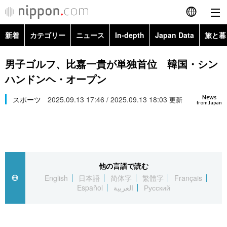
新着
カテゴリー
ニュース
In-depth
Japan Data
旅と暮
English
政治・外交
Topics
男子ゴルフ、比嘉一貴が単独首位 韓国・シン
简体字
ハンドンヘ・オープン
経済・ビジネス
Images
繁體字
カテゴリー
News
スポーツ
2025.09.13 17:46 / 2025.09.13 18:03
更新
from Japan
国際・海外
People
Français
政治・外交
ニュース
社会
東京
Español
経済・ビジネス
トップ
In-depth
文化
お知らせ
العربية
他の言語で読む
English
日本語
简体字
繁體字
Français
国際
アーカイブ
Japan Data
科学・技術
Español
العربية
Русский
Русский
社会
旅と暮らし
暮らし