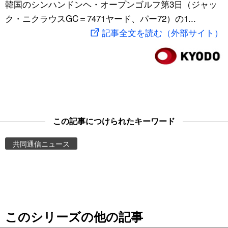
韓国のシンハンドンヘ・オープンゴルフ第3日（ジャッ
スポーツ・東京2020
文化
動画/Live
ク・ニクラウスGC＝7471ヤード、パー72）の1...
記事全文を読む（外部サイト）
科学・技術
Books
暮らし
Cinema
スポーツ・東京2020
Topics
この記事につけられたキーワード
Images
共同通信ニュース
People
東京
このシリーズの他の記事
お知らせ