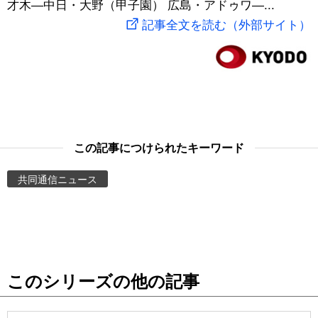
才木―中日・大野（甲子園） 広島・アドゥワ―...
スポーツ・東京2020
文化
動画/Live
記事全文を読む（外部サイト）
科学・技術
Books
暮らし
Cinema
スポーツ・東京2020
Topics
この記事につけられたキーワード
共同通信ニュース
Images
People
東京
このシリーズの他の記事
お知らせ