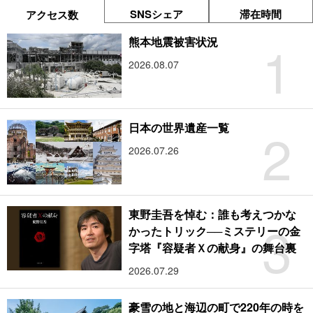
SNSシェア
滞在時間
アクセス数
1
熊本地震被害状況
2026.08.07
2
日本の世界遺産一覧
2026.07.26
東野圭吾を悼む：誰も考えつかな
3
かったトリック──ミステリーの金
字塔『容疑者Ｘの献身』の舞台裏
2026.07.29
豪雪の地と海辺の町で220年の時を