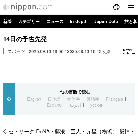
新着
カテゴリー
ニュース
In-depth
Japan Data
旅と暮
English
政治・外交
Topics
14日の予告先発
简体字
News
経済・ビジネス
スポーツ
2025.09.13 18:06 / 2025.09.13 18:13
Images
更新
繁體字
from Japan
カテゴリー
国際・海外
People
Français
政治・外交
ニュース
社会
東京
Español
他の言語で読む
経済・ビジネス
トップ
In-depth
文化
お知らせ
English
日本語
简体字
繁體字
Français
العربية
Español
العربية
Русский
国際
アーカイブ
Japan Data
科学・技術
Русский
社会
旅と暮らし
暮らし
◇セ・リーグ DeNA・藤浪―巨人・赤星（横浜） 阪神・