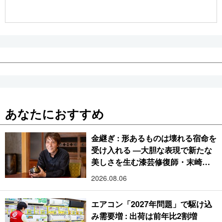
公式SNS
あなたにおすすめ
金継ぎ : 形あるものは壊れる宿命を
受け入れる ―大胆な表現で新たな
美しさを生む漆芸修復師・末崎広
樹
2026.08.06
エアコン「2027年問題」で駆け込
み需要増 : 出荷は前年比2割増