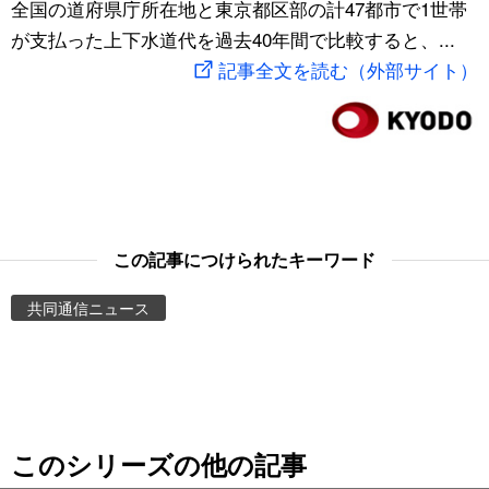
全国の道府県庁所在地と東京都区部の計47都市で1世帯
スポーツ・東京2020
文化
動画/Live
が支払った上下水道代を過去40年間で比較すると、...
記事全文を読む（外部サイト）
科学・技術
Books
暮らし
Cinema
スポーツ・東京2020
Topics
この記事につけられたキーワード
Images
共同通信ニュース
People
東京
このシリーズの他の記事
お知らせ