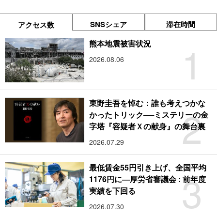
SNSシェア
滞在時間
アクセス数
1
熊本地震被害状況
2026.08.06
東野圭吾を悼む：誰も考えつかな
2
かったトリック──ミステリーの金
字塔『容疑者Ｘの献身』の舞台裏
2026.07.29
最低賃金55円引き上げ、全国平均
3
1176円に―厚労省審議会 : 前年度
実績を下回る
2026.07.30