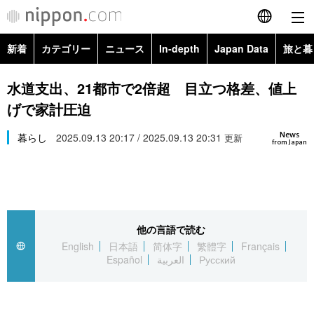
新着
カテゴリー
ニュース
In-depth
Japan Data
旅と暮
English
政治・外交
Topics
水道支出、21都市で2倍超 目立つ格差、値上
简体字
げで家計圧迫
経済・ビジネス
Images
繁體字
カテゴリー
News
暮らし
2025.09.13 20:17 / 2025.09.13 20:31
更新
from Japan
国際・海外
People
Français
政治・外交
ニュース
社会
東京
Español
経済・ビジネス
トップ
In-depth
文化
お知らせ
العربية
他の言語で読む
English
日本語
简体字
繁體字
Français
国際
アーカイブ
Japan Data
科学・技術
Español
العربية
Русский
Русский
社会
旅と暮らし
暮らし