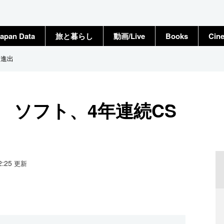
apan Data
旅と暮らし
動画/Live
Books
Cin
S進出
） ソフト、4年連続CS
22:25
更新