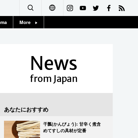
ema
More
English
Topics
简体字
Images
News
繁體字
People
Français
from Japan
東京
Español
お知らせ
العربية
あなたにおすすめ
Русский
干瓢(かんぴょう): 甘辛く煮含
めてすしの具材が定番