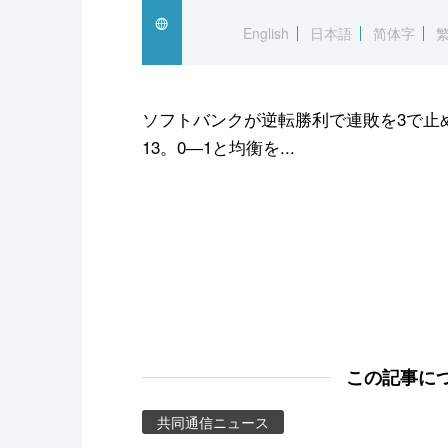
スポーツ・東京2020
English
日本語
简体字
ソフトバンクが逆転勝利で連敗を3で止
13。0―1と均衡を...
この記事に
共同通信ニュース