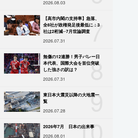
2026.08.03
7
【高市内閣の支持率】急落、
全8社が政権発足後最低に：3
社は2桁減─7月世論調査
2026.07.31
8
無傷の12連勝！男子バレー日
本代表、国際大会を首位突破
した強さの訳は？
2026.07.31
9
東日本大震災以降の大地震一
覧
2026.07.28
10
2026年7月 日本の出来事
2026.08.01