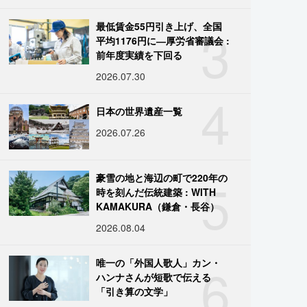
3
最低賃金55円引き上げ、全国
平均1176円に―厚労省審議会 :
前年度実績を下回る
2026.07.30
4
日本の世界遺産一覧
2026.07.26
5
豪雪の地と海辺の町で220年の
時を刻んだ伝統建築 : WITH
KAMAKURA（鎌倉・長谷）
2026.08.04
6
唯一の「外国人歌人」カン・
ハンナさんが短歌で伝える
「引き算の文学」