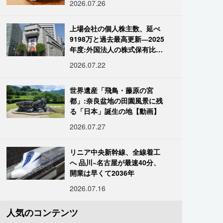
2026.07.26
上場会社の個人株主数、延べ
9198万と過去最高更新―2025
年度:外国法人の株式保有比率
は34.7%に
2026.07.22
世界遺産「飛鳥・藤原の宮
都」:奈良盆地の田園風景に残
る「日本」誕生の地【動画】
2026.07.27
リニア中央新幹線、全線着工
へ 品川~名古屋が最速40分、
開業は早くて2036年
2026.07.16
人気のコンテンツ