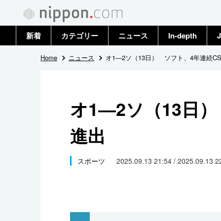
新着
カテゴリー
ニュース
In-depth
J
政治・外交
トップ
Home
ニュース
オ1―2ソ（13日） ソフト、4年連続C
経済・ビジネス
アーカイブ
オ1―2ソ（13日
国際
進出
社会
文化
スポーツ
2025.09.13 21:54 / 2025.09.13 
科学・技術
暮らし