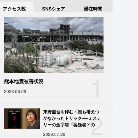
アクセス数
SNSシェア
滞在時間
1
熊本地震被害状況
2026.08.06
2
東野圭吾を悼む：誰も考えつ
かなかったトリック──ミステ
リーの金字塔『容疑者Ｘの献
身』の舞台裏
2026.07.29