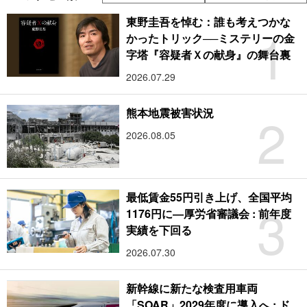
東野圭吾を悼む：誰も考えつかな
1
かったトリック──ミステリーの金
字塔『容疑者Ｘの献身』の舞台裏
2026.07.29
2
熊本地震被害状況
2026.08.05
最低賃金55円引き上げ、全国平均
3
1176円に―厚労省審議会 : 前年度
実績を下回る
2026.07.30
新幹線に新たな検査用車両
「SOAR」2029年度に導入へ : ド