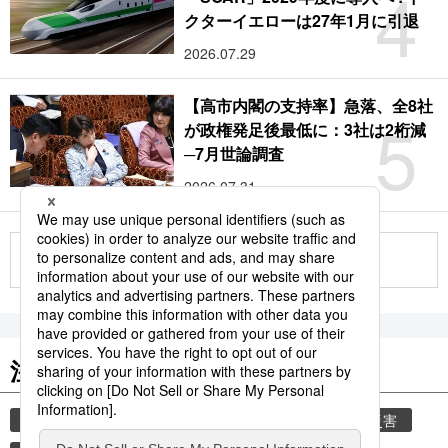
4
クターイエローは27年1月に引退
2026.07.29
【高市内閣の支持率】急落、全8社
5
が政権発足後最低に：3社は2桁減
─7月世論調査
2026.07.31
もっと見る
注目のキーワード
共同通信ニュース
気象庁
災害
気象・災害