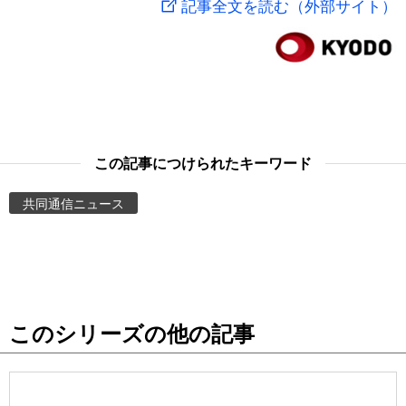
記事全文を読む（外部サイト）
スポーツ・東京2020
文化
動画/Live
科学・技術
Books
暮らし
Cinema
この記事につけられたキーワード
スポーツ・東京2020
Topics
共同通信ニュース
Images
People
このシリーズの他の記事
東京
お知らせ