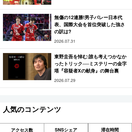
無傷の12連勝!男子バレー日本代
表、国際大会を首位突破した強さ
の訳は?
2026.07.31
東野圭吾を悼む:誰も考えつかなか
ったトリック──ミステリーの金字
塔『容疑者Xの献身』の舞台裏
2026.07.29
人気のコンテンツ
SNSシェア
滞在時間
アクセス数