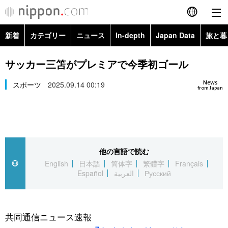
新着
カテゴリー
ニュース
In-depth
Japan Data
旅と暮
English
政治・外交
Topics
サッカー三笘がプレミアで今季初ゴール
简体字
News
経済・ビジネス
スポーツ
2025.09.14 00:19
Images
繁體字
from Japan
カテゴリー
国際・海外
People
Français
政治・外交
ニュース
社会
東京
Español
他の言語で読む
経済・ビジネス
トップ
In-depth
文化
お知らせ
English
日本語
简体字
繁體字
Français
العربية
Español
العربية
Русский
国際
アーカイブ
Japan Data
科学・技術
Русский
社会
旅と暮らし
暮らし
共同通信ニュース速報