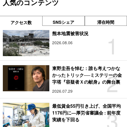
人気のコンテンツ
SNSシェア
滞在時間
アクセス数
1
熊本地震被害状況
2026.08.06
東野圭吾を悼む：誰も考えつかな
2
かったトリック──ミステリーの金
字塔『容疑者Ｘの献身』の舞台裏
2026.07.29
最低賃金55円引き上げ、全国平均
3
1176円に―厚労省審議会 : 前年度
実績を下回る