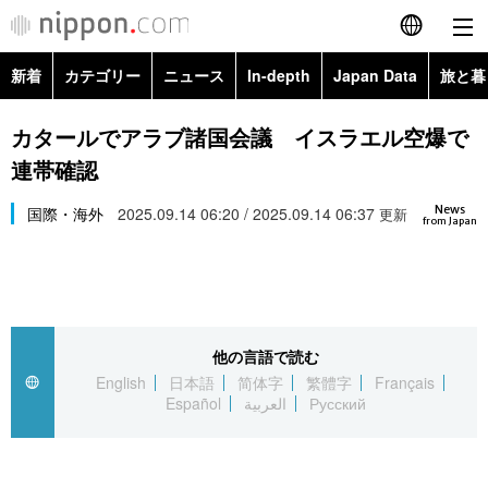
新着
カテゴリー
ニュース
In-depth
Japan Data
旅と暮
English
政治・外交
Topics
カタールでアラブ諸国会議 イスラエル空爆で
简体字
連帯確認
経済・ビジネス
Images
繁體字
カテゴリー
News
国際・海外
2025.09.14 06:20 / 2025.09.14 06:37
更新
from Japan
国際・海外
People
Français
政治・外交
ニュース
社会
東京
Español
経済・ビジネス
トップ
In-depth
文化
お知らせ
العربية
他の言語で読む
English
日本語
简体字
繁體字
Français
国際
アーカイブ
Japan Data
科学・技術
Español
العربية
Русский
Русский
社会
旅と暮らし
暮らし