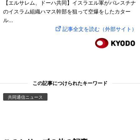
【エルサレム、ドーハ共同】イスラエル軍がパレスチナ
スポーツ・東京2020
文化
動画/Live
のイスラム組織ハマス幹部を狙って空爆をしたカター
ル...
科学・技術
Books
記事全文を読む（外部サイト）
暮らし
Cinema
スポーツ・東京2020
Topics
Images
この記事につけられたキーワード
共同通信ニュース
People
東京
お知らせ