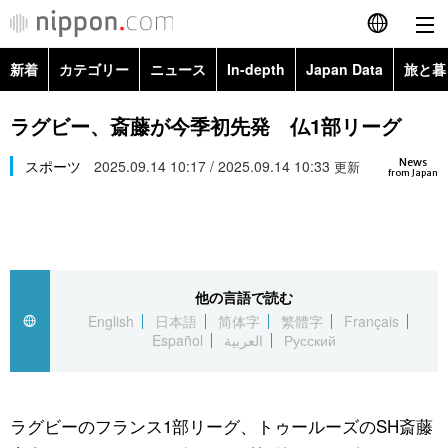
新着
カテゴリー
ニュース
In-depth
Japan Data
旅と暮
English
政治・外交
Topics
ラグビー、斎藤が今季初先発 仏1部リーグ
简体字
News
経済・ビジネス
スポーツ
2025.09.14 10:17 / 2025.09.14 10:33
Images
更新
繁體字
from Japan
カテゴリー
国際・海外
People
Français
政治・外交
ニュース
社会
東京
Español
他の言語で読む
経済・ビジネス
トップ
In-depth
文化
お知らせ
English
日本語
简体字
繁體字
Français
العربية
Español
العربية
Русский
国際
アーカイブ
Japan Data
科学・技術
Русский
社会
旅と暮らし
暮らし
ラグビーのフランス1部リーグ、トゥールーズのSH斎藤