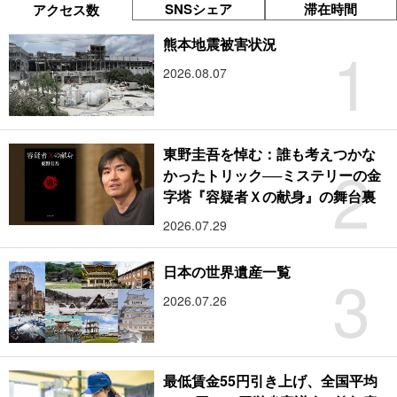
SNSシェア
滞在時間
アクセス数
1
熊本地震被害状況
2026.08.07
東野圭吾を悼む：誰も考えつかな
2
かったトリック──ミステリーの金
字塔『容疑者Ｘの献身』の舞台裏
2026.07.29
3
日本の世界遺産一覧
2026.07.26
最低賃金55円引き上げ、全国平均