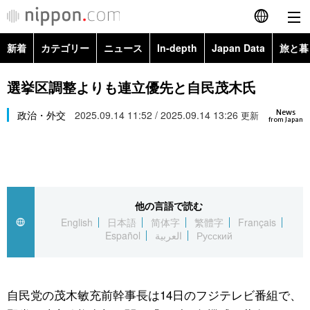
新着
カテゴリー
ニュース
In-depth
Japan Data
旅と暮
English
政治・外交
Topics
選挙区調整よりも連立優先と自民茂木氏
简体字
News
経済・ビジネス
政治・外交
2025.09.14 11:52 / 2025.09.14 13:26
Images
更新
繁體字
from Japan
カテゴリー
国際・海外
People
Français
政治・外交
ニュース
社会
東京
Español
他の言語で読む
経済・ビジネス
トップ
In-depth
文化
お知らせ
English
日本語
简体字
繁體字
Français
العربية
Español
العربية
Русский
国際
アーカイブ
Japan Data
科学・技術
Русский
社会
旅と暮らし
暮らし
自民党の茂木敏充前幹事長は14日のフジテレビ番組で、