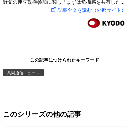
野党の連立政権参加に関し「まずは危機感を共有した...
スポーツ・東京2020
文化
動画/Live
記事全文を読む（外部サイト）
科学・技術
Books
暮らし
Cinema
スポーツ・東京2020
Topics
この記事につけられたキーワード
共同通信ニュース
Images
People
東京
このシリーズの他の記事
お知らせ