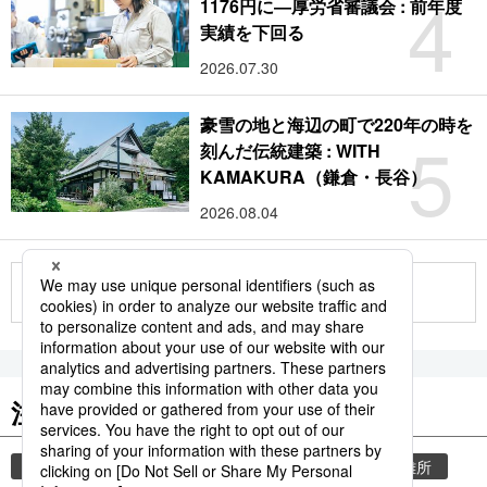
4
1176円に―厚労省審議会 : 前年度
実績を下回る
2026.07.30
豪雪の地と海辺の町で220年の時を
5
刻んだ伝統建築 : WITH
KAMAKURA（鎌倉・長谷）
2026.08.04
もっと見る
注目のキーワード
共同通信ニュース
気象・災害
災害
避難所