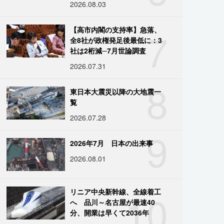
2026.08.03
7
【高市内閣の支持率】急落、
全8社が政権発足後最低に：3
社は2桁減─7月世論調査
2026.07.31
8
東日本大震災以降の大地震一
覧
2026.07.28
9
2026年7月 日本の出来事
2026.08.01
10
リニア中央新幹線、全線着工
へ 品川～名古屋が最速40
分、開業は早くて2036年