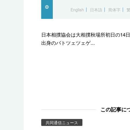
スポーツ・東京2020
English
日本語
简体字
日本相撲協会は大相撲秋場所初日の14
出身のバトツェツェゲ...
この記事に
共同通信ニュース