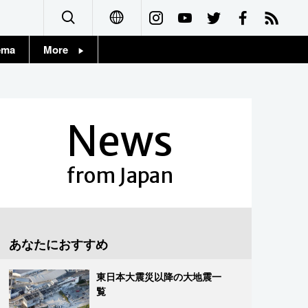
ema
More
English
Topics
简体字
Images
News
繁體字
People
Français
from Japan
東京
Español
お知らせ
العربية
あなたにおすすめ
Русский
東日本大震災以降の大地震一
覧