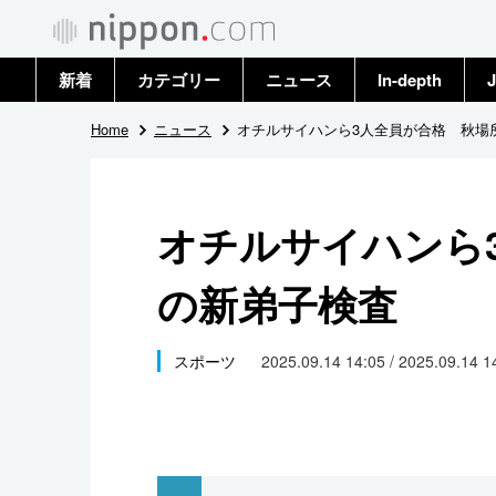
新着
カテゴリー
ニュース
In-depth
J
政治・外交
トップ
Home
ニュース
オチルサイハンら3人全員が合格 秋場
経済・ビジネス
アーカイブ
オチルサイハンら
国際
の新弟子検査
社会
文化
スポーツ
2025.09.14 14:05 / 2025.09.14 
科学・技術
暮らし