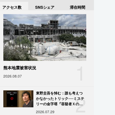
アクセス数
SNSシェア
滞在時間
1
熊本地震被害状況
2026.08.07
2
東野圭吾を悼む：誰も考えつ
かなかったトリック──ミステ
リーの金字塔『容疑者Ｘの献
身』の舞台裏
2026.07.29