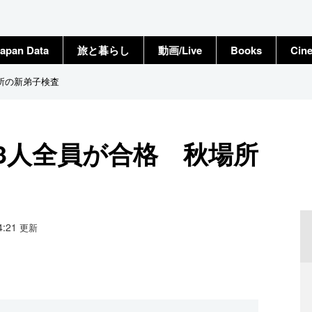
apan Data
旅と暮らし
動画/Live
Books
Cin
所の新弟子検査
3人全員が合格 秋場所
14:21
更新