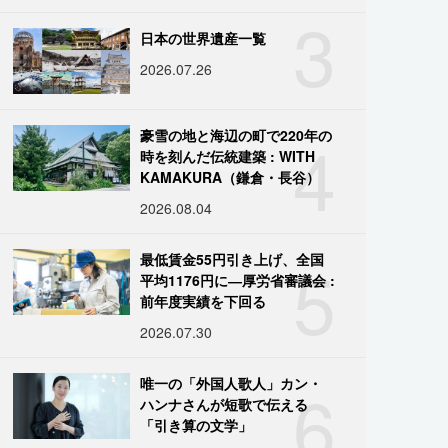
3
日本の世界遺産一覧
2026.07.26
4
豪雪の地と海辺の町で220年の
時を刻んだ伝統建築 : WITH
KAMAKURA（鎌倉・長谷）
2026.08.04
5
最低賃金55円引き上げ、全国
平均1176円に―厚労省審議会 :
前年度実績を下回る
2026.07.30
6
唯一の「外国人歌人」カン・
ハンナさんが短歌で伝える
「引き算の文学」