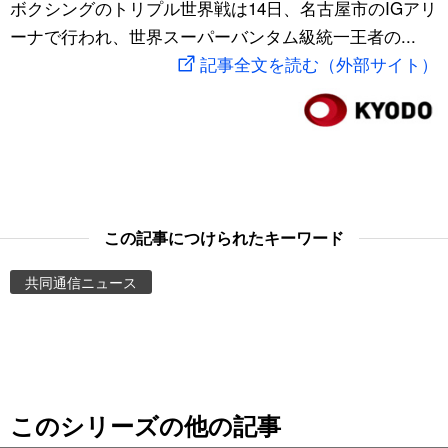
ボクシングのトリプル世界戦は14日、名古屋市のIGアリ
スポーツ・東京2020
文化
動画/Live
ーナで行われ、世界スーパーバンタム級統一王者の...
記事全文を読む（外部サイト）
科学・技術
Books
暮らし
Cinema
スポーツ・東京2020
Topics
この記事につけられたキーワード
Images
共同通信ニュース
People
東京
このシリーズの他の記事
お知らせ