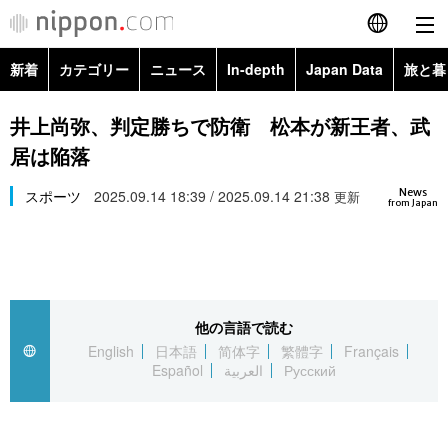
新着
カテゴリー
ニュース
In-depth
Japan Data
旅と暮
English
政治・外交
Topics
井上尚弥、判定勝ちで防衛 松本が新王者、武
简体字
居は陥落
経済・ビジネス
Images
繁體字
カテゴリー
News
スポーツ
2025.09.14 18:39 / 2025.09.14 21:38
更新
from Japan
国際・海外
People
Français
政治・外交
ニュース
社会
東京
Español
経済・ビジネス
トップ
In-depth
文化
お知らせ
العربية
他の言語で読む
English
日本語
简体字
繁體字
Français
国際
アーカイブ
Japan Data
科学・技術
Español
العربية
Русский
Русский
社会
旅と暮らし
暮らし