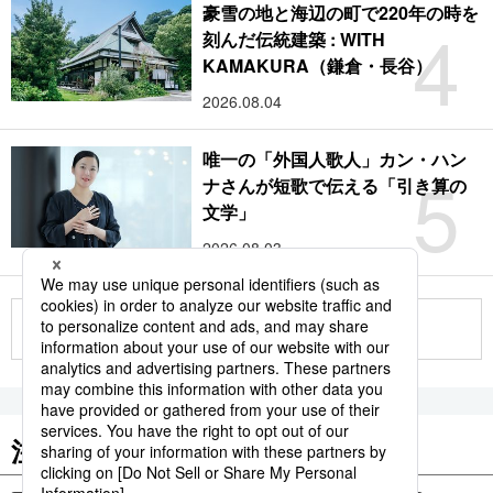
豪雪の地と海辺の町で220年の時を
4
刻んだ伝統建築 : WITH
KAMAKURA（鎌倉・長谷）
2026.08.04
唯一の「外国人歌人」カン・ハン
5
ナさんが短歌で伝える「引き算の
文学」
2026.08.03
もっと見る
注目のキーワード