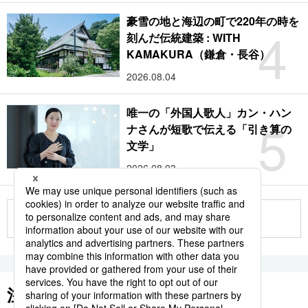
豪雪の地と海辺の町で220年の時を
4
刻んだ伝統建築 : WITH
KAMAKURA（鎌倉・長谷）
2026.08.04
唯一の「外国人歌人」カン・ハン
5
ナさんが短歌で伝える「引き算の
文学」
2026.08.03
もっと見る
注目のキーワード