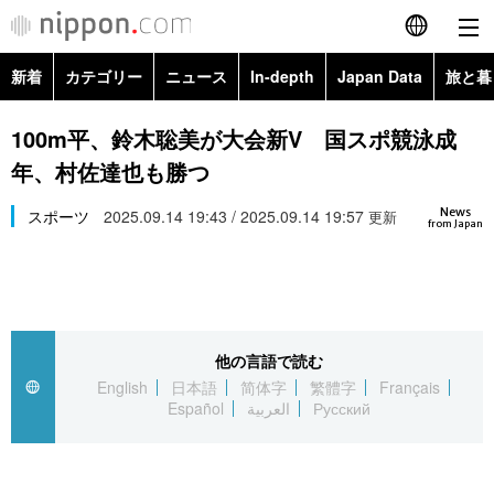
新着
カテゴリー
ニュース
In-depth
Japan Data
旅と暮
English
政治・外交
Topics
100m平、鈴木聡美が大会新V 国スポ競泳成
简体字
年、村佐達也も勝つ
経済・ビジネス
Images
繁體字
カテゴリー
News
スポーツ
2025.09.14 19:43 / 2025.09.14 19:57
更新
from Japan
国際・海外
People
Français
政治・外交
ニュース
社会
東京
Español
経済・ビジネス
トップ
In-depth
文化
お知らせ
العربية
他の言語で読む
English
日本語
简体字
繁體字
Français
国際
アーカイブ
Japan Data
科学・技術
Español
العربية
Русский
Русский
社会
旅と暮らし
暮らし