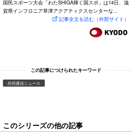
国民スポーツ大会「わたSHIGA輝く国スポ」は14日、滋
スポーツ・東京2020
文化
動画/Live
賀県インフロニア草津アクアティクスセンターな...
記事全文を読む（外部サイト）
科学・技術
Books
暮らし
Cinema
スポーツ・東京2020
Topics
この記事につけられたキーワード
Images
共同通信ニュース
People
東京
このシリーズの他の記事
お知らせ