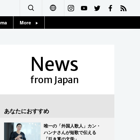
ema
More
English
Topics
简体字
Images
News
繁體字
People
Français
from Japan
東京
Español
お知らせ
العربية
あなたにおすすめ
Русский
唯一の「外国人歌人」カン・
ハンナさんが短歌で伝える
「引き算の文学」