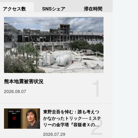
アクセス数
SNSシェア
滞在時間
1
熊本地震被害状況
2026.08.07
2
東野圭吾を悼む：誰も考えつ
かなかったトリック──ミステ
リーの金字塔『容疑者Ｘの献
身』の舞台裏
2026.07.29