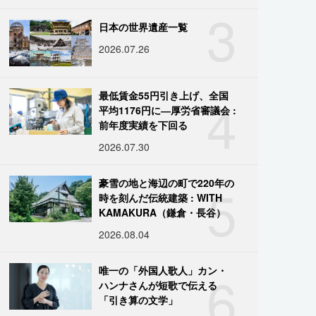
3
日本の世界遺産一覧
2026.07.26
4
最低賃金55円引き上げ、全国
平均1176円に―厚労省審議会 :
前年度実績を下回る
2026.07.30
5
豪雪の地と海辺の町で220年の
時を刻んだ伝統建築 : WITH
KAMAKURA（鎌倉・長谷）
2026.08.04
6
唯一の「外国人歌人」カン・
ハンナさんが短歌で伝える
「引き算の文学」