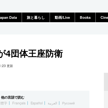
apan Data
旅と暮らし
動画/Live
Books
Cin
が4団体王座防衛
21:23
更新
他の言語で読む
繁體字
Français
Español
العربية
Русский