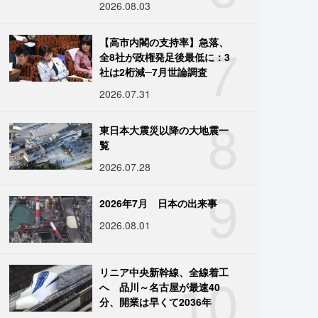
2026.08.03
7
【高市内閣の支持率】急落、
全8社が政権発足後最低に：3
社は2桁減─7月世論調査
2026.07.31
8
東日本大震災以降の大地震一
覧
2026.07.28
9
2026年7月 日本の出来事
2026.08.01
10
リニア中央新幹線、全線着工
へ 品川～名古屋が最速40
分、開業は早くて2036年