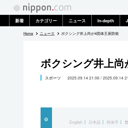
新着
カテゴリー
ニュース
In-depth
J
政治・外交
トップ
Home
ニュース
ボクシング井上尚が4団体王座防衛
経済・ビジネス
アーカイブ
ボクシング井上尚
国際
社会
スポーツ
2025.09.14 21:06 / 2025.09.14 
文化
科学・技術
暮らし
English
日本語
简体字