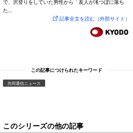
で、沢登りをしていた男性から「友人が滝つぼに落ち
スポーツ・東京2020
文化
動画/Live
た...
記事全文を読む（外部サイト）
科学・技術
Books
暮らし
Cinema
スポーツ・東京2020
Topics
この記事につけられたキーワード
Images
共同通信ニュース
People
東京
このシリーズの他の記事
お知らせ