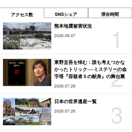
SNSシェア
滞在時間
アクセス数
1
熊本地震被害状況
2026.08.07
東野圭吾を悼む：誰も考えつかな
2
かったトリック──ミステリーの金
字塔『容疑者Ｘの献身』の舞台裏
2026.07.29
3
日本の世界遺産一覧
2026.07.26