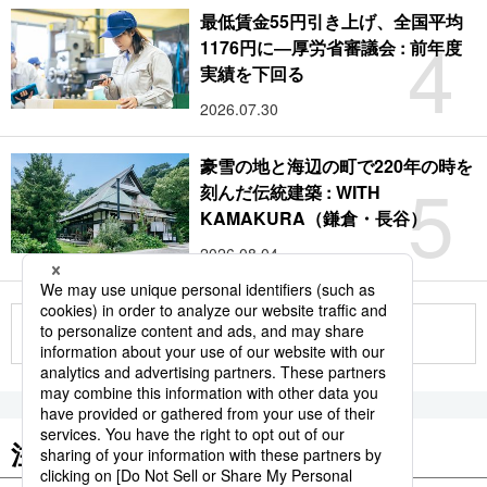
最低賃金55円引き上げ、全国平均
4
1176円に―厚労省審議会 : 前年度
実績を下回る
2026.07.30
豪雪の地と海辺の町で220年の時を
5
刻んだ伝統建築 : WITH
KAMAKURA（鎌倉・長谷）
2026.08.04
もっと見る
注目のキーワード