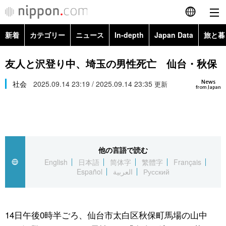
新着
カテゴリー
ニュース
In-depth
Japan Data
旅と暮
English
政治・外交
Topics
友人と沢登り中、埼玉の男性死亡 仙台・秋保
简体字
News
経済・ビジネス
社会
2025.09.14 23:19 / 2025.09.14 23:35
Images
更新
繁體字
from Japan
カテゴリー
国際・海外
People
Français
政治・外交
ニュース
社会
東京
Español
他の言語で読む
経済・ビジネス
トップ
In-depth
文化
お知らせ
English
日本語
简体字
繁體字
Français
العربية
Español
العربية
Русский
国際
アーカイブ
Japan Data
科学・技術
Русский
社会
旅と暮らし
暮らし
14日午後0時半ごろ、仙台市太白区秋保町馬場の山中