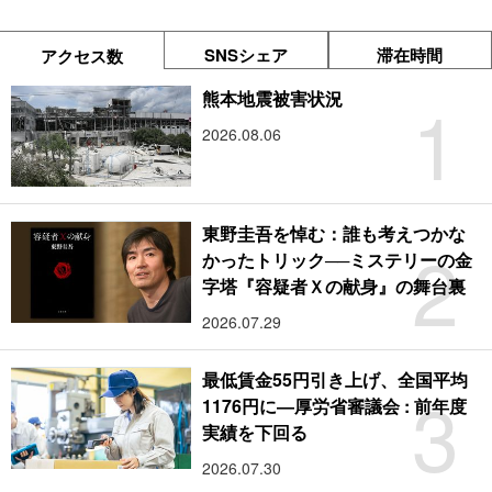
SNSシェア
滞在時間
アクセス数
1
熊本地震被害状況
2026.08.06
東野圭吾を悼む：誰も考えつかな
2
かったトリック──ミステリーの金
字塔『容疑者Ｘの献身』の舞台裏
2026.07.29
最低賃金55円引き上げ、全国平均
3
1176円に―厚労省審議会 : 前年度
実績を下回る
2026.07.30