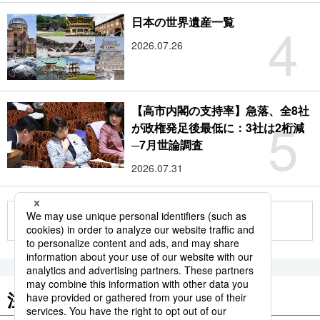
4
日本の世界遺産一覧
2026.07.26
【高市内閣の支持率】急落、全8社
5
が政権発足後最低に：3社は2桁減
─7月世論調査
2026.07.31
もっと見る
注目のキーワード