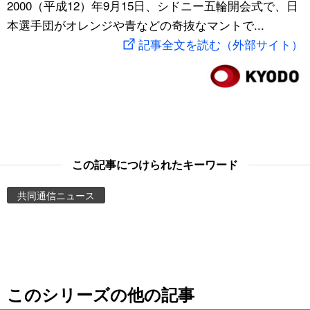
2000（平成12）年9月15日、シドニー五輪開会式で、日
スポーツ・東京2020
文化
動画/Live
本選手団がオレンジや青などの奇抜なマントで...
記事全文を読む（外部サイト）
科学・技術
Books
暮らし
Cinema
スポーツ・東京2020
Topics
この記事につけられたキーワード
Images
共同通信ニュース
People
東京
このシリーズの他の記事
お知らせ