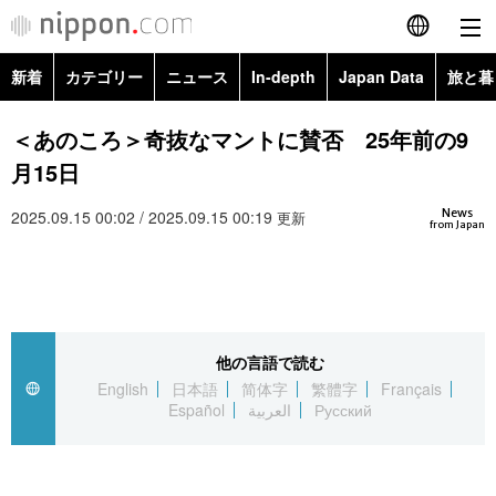
新着
カテゴリー
ニュース
In-depth
Japan Data
旅と暮
English
政治・外交
Topics
＜あのころ＞奇抜なマントに賛否 25年前の9
简体字
月15日
経済・ビジネス
Images
繁體字
カテゴリー
News
2025.09.15 00:02 / 2025.09.15 00:19
更新
from Japan
国際・海外
People
Français
政治・外交
ニュース
社会
東京
Español
経済・ビジネス
トップ
In-depth
文化
お知らせ
العربية
他の言語で読む
English
日本語
简体字
繁體字
Français
国際
アーカイブ
Japan Data
科学・技術
Español
العربية
Русский
Русский
社会
旅と暮らし
暮らし