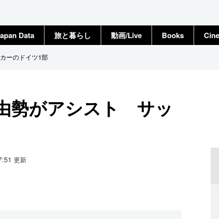
apan Data
旅と暮らし
動画/Live
Books
Cin
カーのドイツ1部
由勢がアシスト サッ
07:51
更新