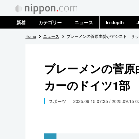
新着
カテゴリー
ニュース
In-depth
J
政治・外交
トップ
Home
ニュース
ブレーメンの菅原由勢がアシスト サッ
経済・ビジネス
アーカイブ
ブレーメンの菅原
国際
カーのドイツ1部
社会
文化
スポーツ
2025.09.15 07:35 / 2025.09.15 
科学・技術
暮らし