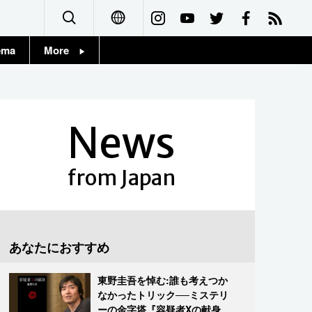
ema
More
English
Topics
简体字
Images
News
繁體字
People
Français
from Japan
東京
Español
お知らせ
العربية
あなたにおすすめ
Русский
東野圭吾を悼む:誰も考えつか
なかったトリック──ミステリ
ーの金字塔『容疑者Xの献身』