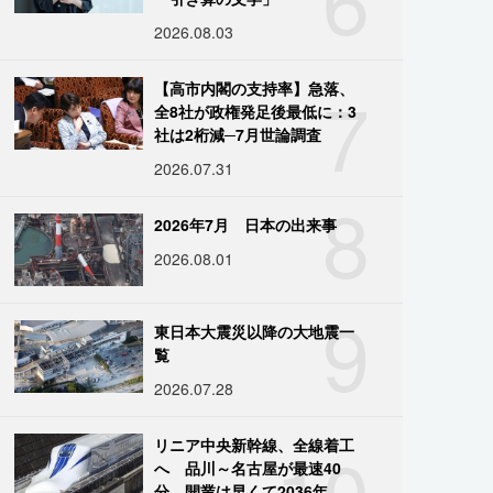
2026.08.03
7
【高市内閣の支持率】急落、
全8社が政権発足後最低に：3
社は2桁減─7月世論調査
2026.07.31
8
2026年7月 日本の出来事
2026.08.01
9
東日本大震災以降の大地震一
覧
2026.07.28
10
リニア中央新幹線、全線着工
へ 品川～名古屋が最速40
分、開業は早くて2036年