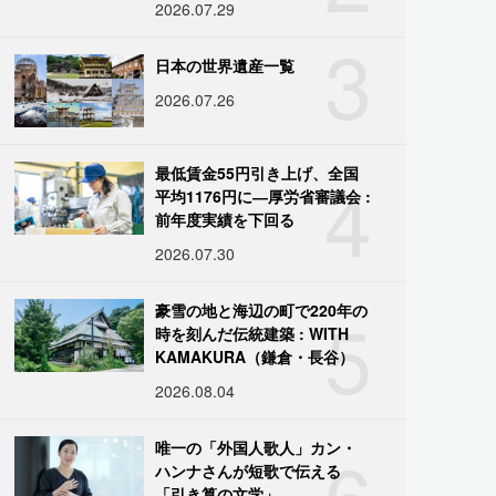
2026.07.29
3
日本の世界遺産一覧
2026.07.26
4
最低賃金55円引き上げ、全国
平均1176円に―厚労省審議会 :
前年度実績を下回る
2026.07.30
5
豪雪の地と海辺の町で220年の
時を刻んだ伝統建築 : WITH
KAMAKURA（鎌倉・長谷）
2026.08.04
6
唯一の「外国人歌人」カン・
ハンナさんが短歌で伝える
「引き算の文学」