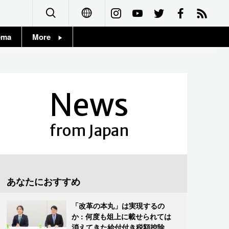
ema
More
English
Topics
简体字
Images
News
繁體字
People
Français
from Japan
東京
Español
お知らせ
العربية
あなたにおすすめ
Русский
「改革の本丸」は実現するの
か : 何度も俎上に載せられては
消えてきた給付付き税額控除