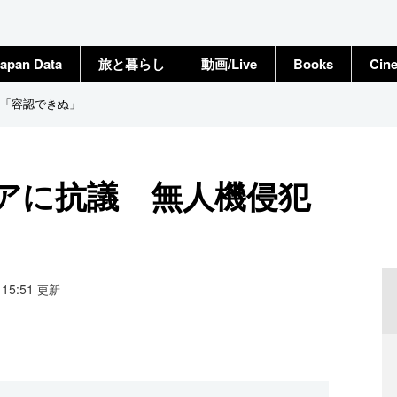
apan Data
旅と暮らし
動画/Live
Books
Cin
「容認できぬ」
アに抗議 無人機侵犯
5 15:51
更新