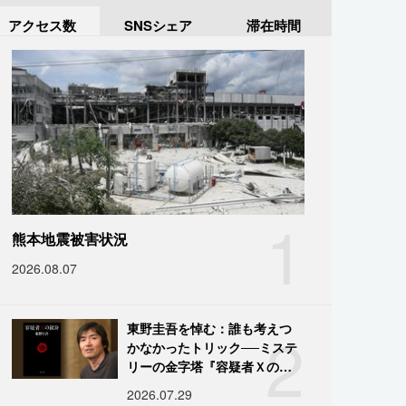
アクセス数
SNSシェア
滞在時間
1
熊本地震被害状況
2026.08.07
2
東野圭吾を悼む：誰も考えつ
かなかったトリック──ミステ
リーの金字塔『容疑者Ｘの献
身』の舞台裏
2026.07.29