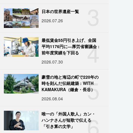
3
日本の世界遺産一覧
2026.07.26
4
最低賃金55円引き上げ、全国
平均1176円に―厚労省審議会 :
前年度実績を下回る
2026.07.30
5
豪雪の地と海辺の町で220年の
時を刻んだ伝統建築 : WITH
KAMAKURA（鎌倉・長谷）
2026.08.04
6
唯一の「外国人歌人」カン・
ハンナさんが短歌で伝える
「引き算の文学」