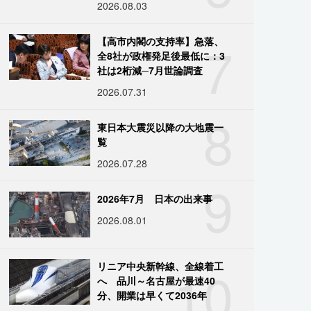
2026.08.03
7
【高市内閣の支持率】急落、
全8社が政権発足後最低に：3
社は2桁減─7月世論調査
2026.07.31
8
東日本大震災以降の大地震一
覧
2026.07.28
9
2026年7月 日本の出来事
2026.08.01
10
リニア中央新幹線、全線着工
へ 品川～名古屋が最速40
分、開業は早くて2036年