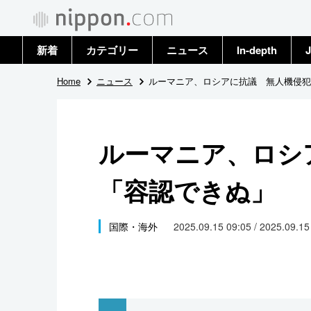
新着
カテゴリー
ニュース
In-depth
J
政治・外交
トップ
Home
ニュース
ルーマニア、ロシアに抗議 無人機侵犯
経済・ビジネス
アーカイブ
ルーマニア、ロシ
国際
「容認できぬ」
社会
文化
国際・海外
2025.09.15 09:05 / 2025.09.1
科学・技術
暮らし