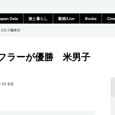
apan Data
旅と暮らし
動画/Live
Books
Cin
子ゴルフ最終日
ェフラーが優勝 米男子
11:55
更新