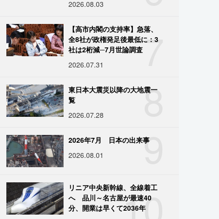
2026.08.03
7
【高市内閣の支持率】急落、
全8社が政権発足後最低に：3
社は2桁減─7月世論調査
2026.07.31
8
東日本大震災以降の大地震一
覧
2026.07.28
9
2026年7月 日本の出来事
2026.08.01
10
リニア中央新幹線、全線着工
へ 品川～名古屋が最速40
分、開業は早くて2036年