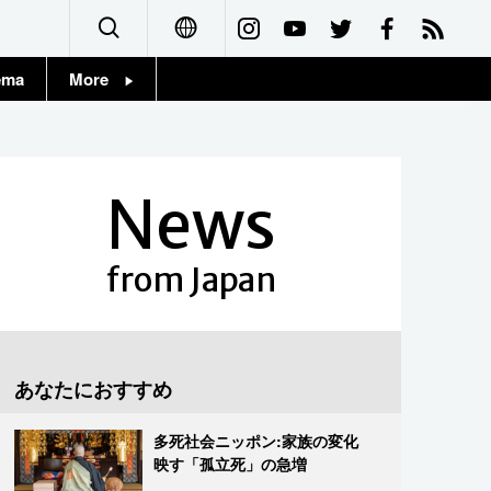
ema
More
English
Topics
简体字
Images
News
繁體字
People
Français
from Japan
東京
Español
お知らせ
العربية
あなたにおすすめ
Русский
多死社会ニッポン:家族の変化
映す「孤立死」の急増