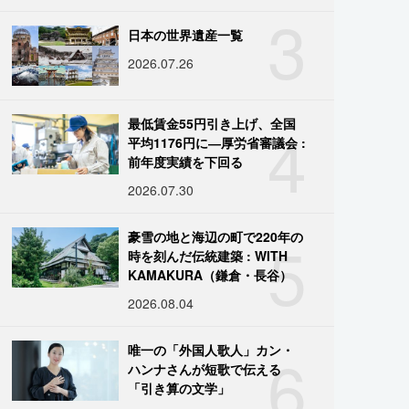
3
日本の世界遺産一覧
2026.07.26
4
最低賃金55円引き上げ、全国
平均1176円に―厚労省審議会 :
前年度実績を下回る
2026.07.30
5
豪雪の地と海辺の町で220年の
時を刻んだ伝統建築 : WITH
KAMAKURA（鎌倉・長谷）
2026.08.04
6
唯一の「外国人歌人」カン・
ハンナさんが短歌で伝える
「引き算の文学」