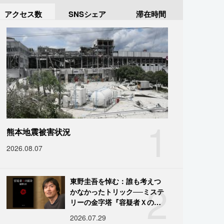
アクセス数
SNSシェア
滞在時間
1
熊本地震被害状況
2026.08.07
2
東野圭吾を悼む：誰も考えつ
かなかったトリック──ミステ
リーの金字塔『容疑者Ｘの献
身』の舞台裏
2026.07.29