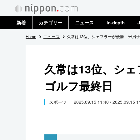
新着
カテゴリー
ニュース
In-depth
J
政治・外交
トップ
Home
ニュース
久常は13位、シェフラーが優勝 米男
経済・ビジネス
アーカイブ
久常は13位、シ
国際
ゴルフ最終日
社会
文化
スポーツ
2025.09.15 11:40 / 2025.09.15 
科学・技術
暮らし