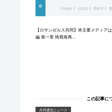
スポーツ・東京2020
English
日本語
简体字
【ロサンゼルス共同】米主要メディアは
編 第一章 猗窩座再...
この記事に
共同通信ニュース