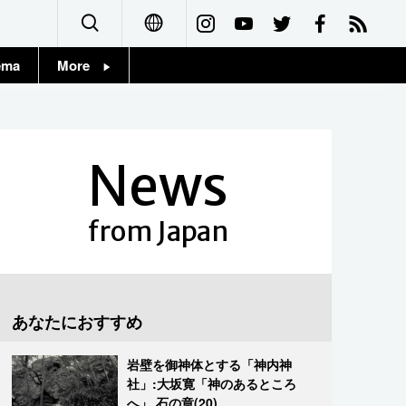
ema
More
English
Topics
简体字
Images
News
繁體字
People
Français
from Japan
東京
Español
お知らせ
العربية
あなたにおすすめ
Русский
岩壁を御神体とする「神内神
社」:大坂寛「神のあるところ
へ」 石の章(20)