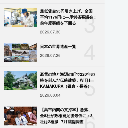
3
最低賃金55円引き上げ、全国
平均1176円に―厚労省審議会 :
前年度実績を下回る
2026.07.30
4
日本の世界遺産一覧
2026.07.26
5
豪雪の地と海辺の町で220年の
時を刻んだ伝統建築 : WITH
KAMAKURA（鎌倉・長谷）
2026.08.04
6
【高市内閣の支持率】急落、
全8社が政権発足後最低に：3
社は2桁減─7月世論調査