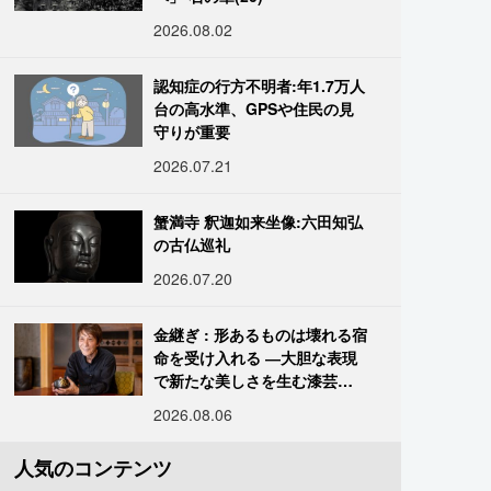
2026.08.02
認知症の行方不明者:年1.7万人
台の高水準、GPSや住民の見
守りが重要
2026.07.21
蟹満寺 釈迦如来坐像:六田知弘
の古仏巡礼
2026.07.20
金継ぎ : 形あるものは壊れる宿
命を受け入れる ―大胆な表現
で新たな美しさを生む漆芸修
復師・末崎広樹
2026.08.06
人気のコンテンツ