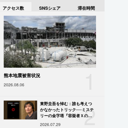
アクセス数
SNSシェア
滞在時間
1
熊本地震被害状況
2026.08.06
2
東野圭吾を悼む：誰も考えつ
かなかったトリック──ミステ
リーの金字塔『容疑者Ｘの献
身』の舞台裏
2026.07.29