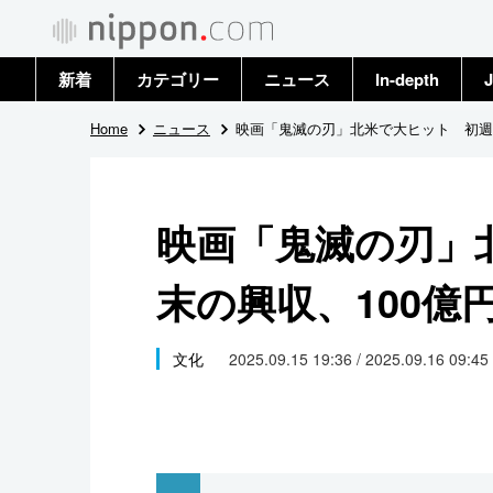
新着
カテゴリー
ニュース
In-depth
J
政治・外交
トップ
Home
ニュース
映画「鬼滅の刃」北米で大ヒット 初週
経済・ビジネス
アーカイブ
映画「鬼滅の刃」
国際
末の興収、100億
社会
文化
文化
2025.09.15 19:36 / 2025.09.16 09:45
科学・技術
暮らし