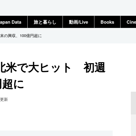
apan Data
旅と暮らし
動画/Live
Books
Cin
末の興収、100億円超に
北米で大ヒット 初週
円超に
更新