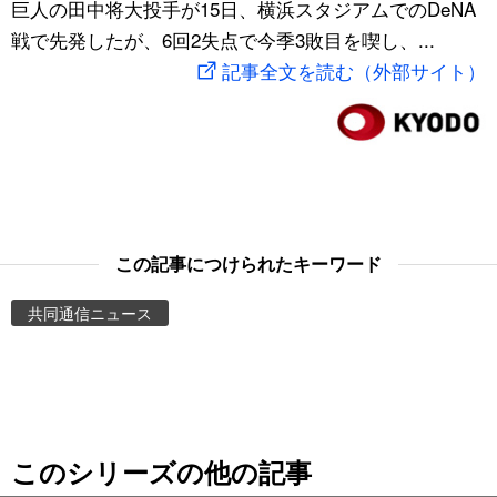
巨人の田中将大投手が15日、横浜スタジアムでのDeNA
スポーツ・東京2020
文化
動画/Live
戦で先発したが、6回2失点で今季3敗目を喫し、...
記事全文を読む（外部サイト）
科学・技術
Books
暮らし
Cinema
スポーツ・東京2020
Topics
この記事につけられたキーワード
Images
共同通信ニュース
People
東京
このシリーズの他の記事
お知らせ