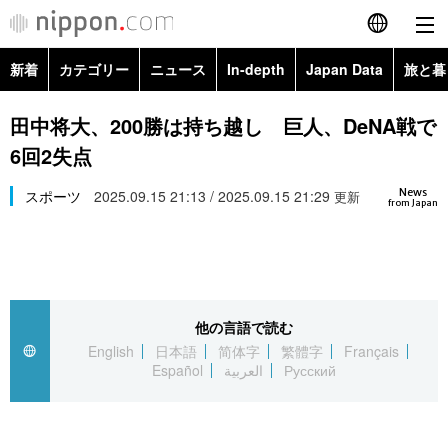
新着
カテゴリー
ニュース
In-depth
Japan Data
旅と暮
English
政治・外交
Topics
田中将大、200勝は持ち越し 巨人、DeNA戦で
简体字
6回2失点
経済・ビジネス
Images
繁體字
カテゴリー
News
スポーツ
2025.09.15 21:13 / 2025.09.15 21:29
更新
from Japan
国際・海外
People
Français
政治・外交
ニュース
社会
東京
Español
経済・ビジネス
トップ
In-depth
文化
お知らせ
العربية
他の言語で読む
English
日本語
简体字
繁體字
Français
国際
アーカイブ
Japan Data
科学・技術
Español
العربية
Русский
Русский
社会
旅と暮らし
暮らし