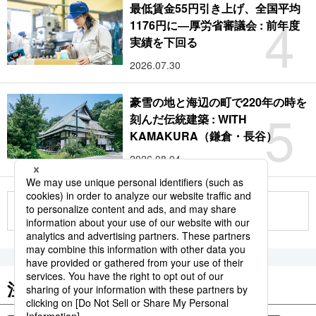
最低賃金55円引き上げ、全国平均
4
1176円に―厚労省審議会 : 前年度
実績を下回る
2026.07.30
豪雪の地と海辺の町で220年の時を
5
刻んだ伝統建築 : WITH
KAMAKURA（鎌倉・長谷）
2026.08.04
もっと見る
注目のキーワード