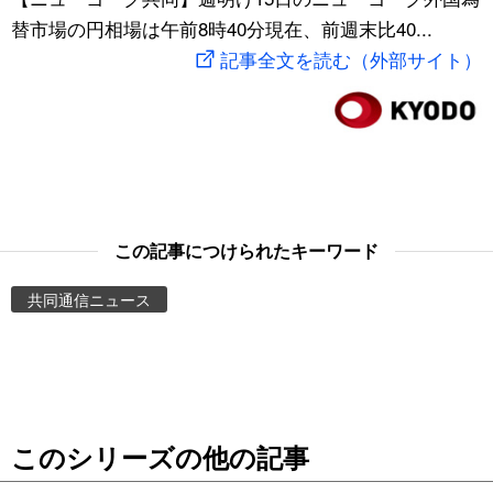
替市場の円相場は午前8時40分現在、前週末比40...
スポーツ・東京2020
文化
動画/Live
記事全文を読む（外部サイト）
科学・技術
Books
暮らし
Cinema
スポーツ・東京2020
Topics
この記事につけられたキーワード
Images
共同通信ニュース
People
東京
このシリーズの他の記事
お知らせ