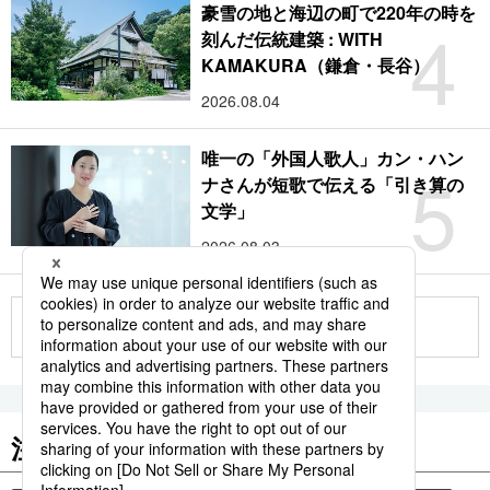
豪雪の地と海辺の町で220年の時を
4
刻んだ伝統建築 : WITH
KAMAKURA（鎌倉・長谷）
2026.08.04
唯一の「外国人歌人」カン・ハン
5
ナさんが短歌で伝える「引き算の
文学」
2026.08.03
もっと見る
注目のキーワード