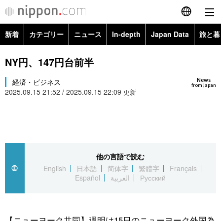
新着
カテゴリー
ニュース
In-depth
Japan Data
旅と暮
English
政治・外交
Topics
NY円、147円台前半
简体字
News
経済・ビジネス
経済・ビジネス
Images
繁體字
from Japan
2025.09.15 21:52 / 2025.09.15 22:09
更新
カテゴリー
国際・海外
People
Français
政治・外交
ニュース
社会
東京
Español
経済・ビジネス
トップ
In-depth
他の言語で読む
文化
お知らせ
العربية
English
日本語
简体字
繁體字
Français
Español
العربية
Русский
国際
アーカイブ
Japan Data
科学・技術
Русский
社会
旅と暮らし
暮らし
【ニューヨーク共同】週明け15日のニューヨーク外国為