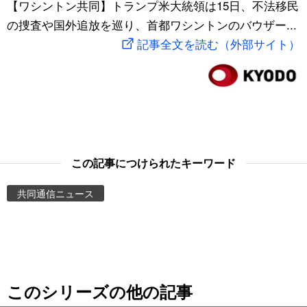
【ワシントン共同】トランプ米大統領は15日、不法移民
スポーツ・東京2020
文化
動画/Live
の捜査や国外追放を巡り、首都ワシントンのバウザー...
記事全文を読む（外部サイト）
科学・技術
Books
暮らし
Cinema
スポーツ・東京2020
Topics
この記事につけられたキーワード
Images
共同通信ニュース
People
東京
このシリーズの他の記事
お知らせ