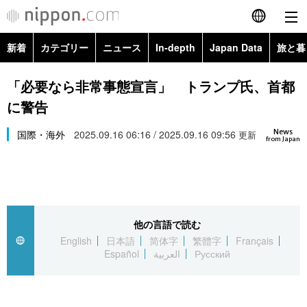
新着
カテゴリー
ニュース
In-depth
Japan Data
旅と暮
English
政治・外交
Topics
「必要なら非常事態宣言」 トランプ氏、首都
简体字
に警告
経済・ビジネス
Images
繁體字
カテゴリー
News
国際・海外
2025.09.16 06:16 / 2025.09.16 09:56
更新
from Japan
国際・海外
People
Français
政治・外交
ニュース
社会
東京
Español
経済・ビジネス
トップ
In-depth
文化
お知らせ
العربية
他の言語で読む
English
日本語
简体字
繁體字
Français
国際
アーカイブ
Japan Data
科学・技術
Español
العربية
Русский
Русский
社会
旅と暮らし
暮らし