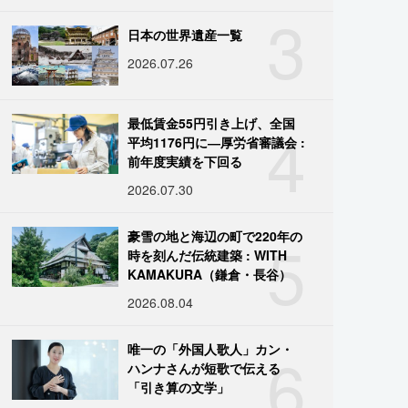
3
日本の世界遺産一覧
2026.07.26
4
最低賃金55円引き上げ、全国
平均1176円に―厚労省審議会 :
前年度実績を下回る
2026.07.30
5
豪雪の地と海辺の町で220年の
時を刻んだ伝統建築 : WITH
KAMAKURA（鎌倉・長谷）
2026.08.04
6
唯一の「外国人歌人」カン・
ハンナさんが短歌で伝える
「引き算の文学」