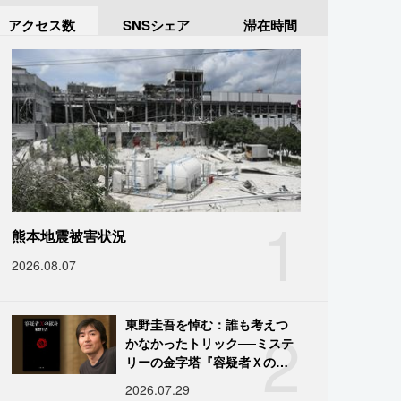
アクセス数
SNSシェア
滞在時間
1
熊本地震被害状況
2026.08.07
2
東野圭吾を悼む：誰も考えつ
かなかったトリック──ミステ
リーの金字塔『容疑者Ｘの献
身』の舞台裏
2026.07.29