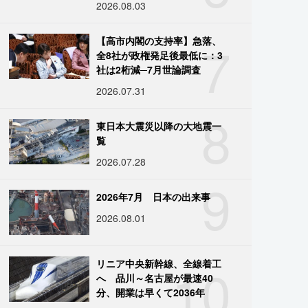
2026.08.03
7
【高市内閣の支持率】急落、
全8社が政権発足後最低に：3
社は2桁減─7月世論調査
2026.07.31
8
東日本大震災以降の大地震一
覧
2026.07.28
9
2026年7月 日本の出来事
2026.08.01
10
リニア中央新幹線、全線着工
へ 品川～名古屋が最速40
分、開業は早くて2036年