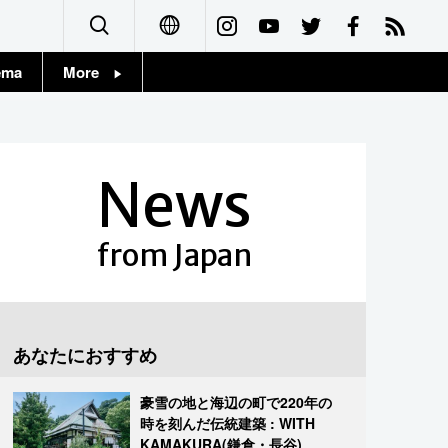
ema
More
English
Topics
简体字
Images
News
繁體字
People
Français
from Japan
東京
Español
お知らせ
العربية
あなたにおすすめ
Русский
豪雪の地と海辺の町で220年の
時を刻んだ伝統建築 : WITH
KAMAKURA(鎌倉・長谷)