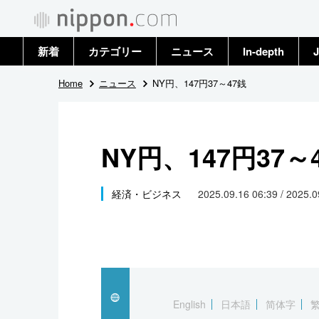
新着
カテゴリー
ニュース
In-depth
J
政治・外交
トップ
Home
ニュース
NY円、147円37～47銭
経済・ビジネス
アーカイブ
NY円、147円37～
国際
社会
経済・ビジネス
2025.09.16 06:39 / 2025.
文化
科学・技術
暮らし
English
日本語
简体字