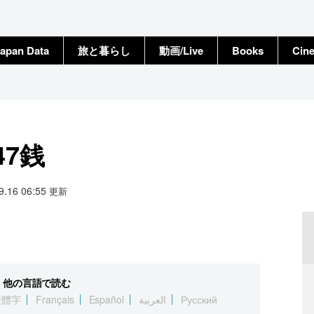
apan Data
旅と暮らし
動画/Live
Books
Cin
47銭
09.16 06:55
更新
他の言語で読む
繁體字
Français
Español
العربية
Русский