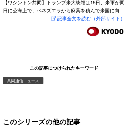
【ワシントン共同】トランプ米大統領は15日、米軍が同
スポーツ・東京2020
文化
動画/Live
日に公海上で、ベネズエラから麻薬を積んで米国に向...
記事全文を読む（外部サイト）
科学・技術
Books
暮らし
Cinema
スポーツ・東京2020
Topics
この記事につけられたキーワード
Images
共同通信ニュース
People
東京
このシリーズの他の記事
お知らせ