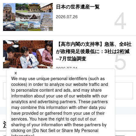
4
日本の世界遺産一覧
2026.07.26
【高市内閣の支持率】急落、全8社
5
が政権発足後最低に：3社は2桁減
─7月世論調査
2026.07.31
もっと見る
注目のキーワード