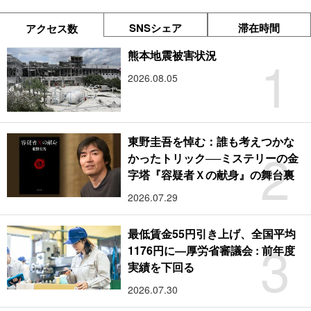
SNSシェア
滞在時間
アクセス数
1
熊本地震被害状況
2026.08.05
東野圭吾を悼む：誰も考えつかな
2
かったトリック──ミステリーの金
字塔『容疑者Ｘの献身』の舞台裏
2026.07.29
最低賃金55円引き上げ、全国平均
3
1176円に―厚労省審議会 : 前年度
実績を下回る
2026.07.30