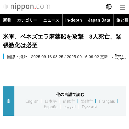
新着
カテゴリー
ニュース
In-depth
Japan Data
旅と暮
English
政治・外交
Topics
米軍、ベネズエラ麻薬船を攻撃 3人死亡、緊
简体字
張激化は必至
経済・ビジネス
Images
繁體字
カテゴリー
News
国際・海外
2025.09.16 08:25 / 2025.09.16 09:02
更新
from Japan
国際・海外
People
Français
政治・外交
ニュース
社会
東京
Español
経済・ビジネス
トップ
In-depth
文化
お知らせ
العربية
他の言語で読む
English
日本語
简体字
繁體字
Français
国際
アーカイブ
Japan Data
科学・技術
Español
العربية
Русский
Русский
社会
旅と暮らし
暮らし