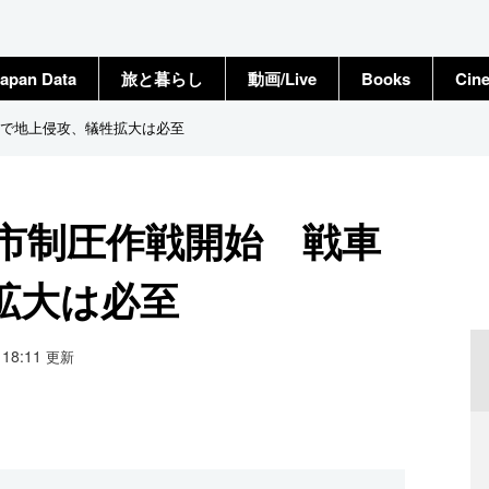
apan Data
旅と暮らし
動画/Live
Books
Cin
で地上侵攻、犠牲拡大は必至
市制圧作戦開始 戦車
拡大は必至
6 18:11
更新