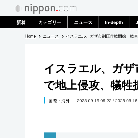
新着
カテゴリー
ニュース
In-depth
J
政治・外交
トップ
Home
ニュース
イスラエル、ガザ市制圧作戦開始 戦車
経済・ビジネス
アーカイブ
イスラエル、ガザ
国際
で地上侵攻、犠牲
社会
文化
国際・海外
2025.09.16 09:22 / 2025.09.1
科学・技術
暮らし