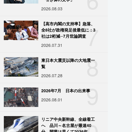
2026.08.03
7
【高市内閣の支持率】急落、
全8社が政権発足後最低に：3
社は2桁減─7月世論調査
2026.07.31
8
東日本大震災以降の大地震一
覧
2026.07.28
9
2026年7月 日本の出来事
2026.08.01
10
リニア中央新幹線、全線着工
へ 品川～名古屋が最速40
分、開業は早くて2036年