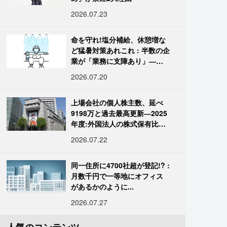
2026.07.23
命を守れ!塩分補給、休憩増な
ど猛暑対策あれこれ : 半数の企
業が「業務に支障あり」―帝
国データ
2026.07.20
上場会社の個人株主数、延べ
9198万と過去最高更新―2025
年度:外国法人の株式保有比率
は34.7%に
2026.07.22
同一住所に4700社超が登記!? :
月数千円で一等地にオフィス
があるかのように...
2026.07.27