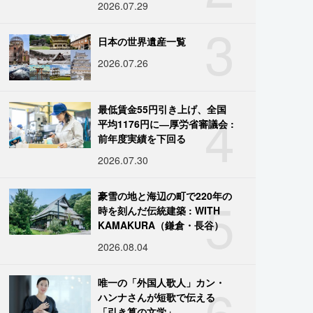
2026.07.29
3
日本の世界遺産一覧
2026.07.26
4
最低賃金55円引き上げ、全国
平均1176円に―厚労省審議会 :
前年度実績を下回る
2026.07.30
5
豪雪の地と海辺の町で220年の
時を刻んだ伝統建築 : WITH
KAMAKURA（鎌倉・長谷）
2026.08.04
6
唯一の「外国人歌人」カン・
ハンナさんが短歌で伝える
「引き算の文学」