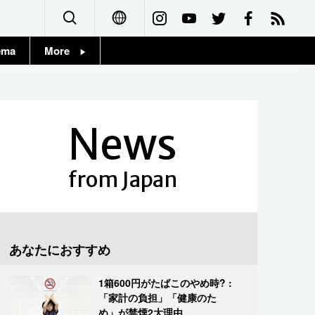
ema
More
English
Topics
简体字
Images
News
繁體字
People
Français
from Japan
東京
Español
お知らせ
العربية
あなたにおすすめ
Русский
1箱600円がたばこのやめ時? :
「家計の負担」「健康のた
め」が禁煙2大理由