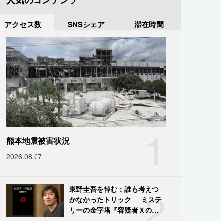
人気のコンテンツ
アクセス数
SNSシェア
滞在時間
1
熊本地震被害状況
2026.08.07
2
東野圭吾を悼む：誰も考えつ
かなかったトリック──ミステ
リーの金字塔『容疑者Ｘの献
身』の舞台裏