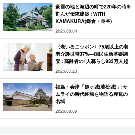
豪雪の地と海辺の町で220年の時を
刻んだ伝統建築 : WITH
KAMAKURA(鎌倉・長谷)
2026.08.04
〈老いるニッポン〉75歳以上の老
老介護世帯37%―国民生活基礎調
査 : 高齢者の1人暮らし933万人超
2026.07.23
福島・会津「鶴ヶ城(若松城)」:サ
ムライの時代終焉を物語る赤瓦の
名城
2026.08.09