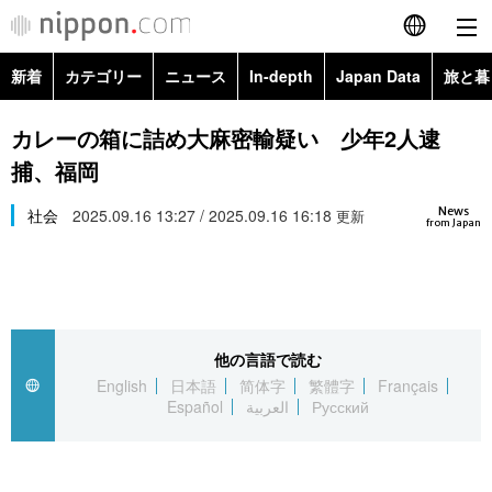
新着
カテゴリー
ニュース
In-depth
Japan Data
旅と暮
English
政治・外交
Topics
カレーの箱に詰め大麻密輸疑い 少年2人逮
简体字
捕、福岡
経済・ビジネス
Images
繁體字
カテゴリー
News
社会
2025.09.16 13:27 / 2025.09.16 16:18
更新
from Japan
国際・海外
People
Français
政治・外交
ニュース
社会
東京
Español
経済・ビジネス
トップ
In-depth
文化
お知らせ
العربية
他の言語で読む
English
日本語
简体字
繁體字
Français
国際
アーカイブ
Japan Data
科学・技術
Español
العربية
Русский
Русский
社会
旅と暮らし
暮らし