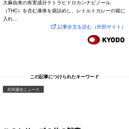
大麻由来の有害成分テトラヒドロカンナビノール
スポーツ・東京2020
文化
動画/Live
（THC）を含む液体を袋詰めし、レトルトカレーの箱に
入れ...
科学・技術
Books
記事全文を読む（外部サイト）
暮らし
Cinema
スポーツ・東京2020
Topics
Images
この記事につけられたキーワード
共同通信ニュース
People
東京
お知らせ