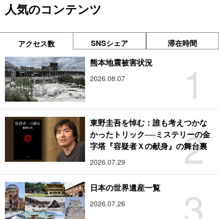
人気のコンテンツ
SNSシェア
滞在時間
アクセス数
1
熊本地震被害状況
2026.08.07
東野圭吾を悼む：誰も考えつかな
2
かったトリック──ミステリーの金
字塔『容疑者Ｘの献身』の舞台裏
2026.07.29
3
日本の世界遺産一覧
2026.07.26