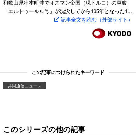
和歌山県串本町沖でオスマン帝国（現トルコ）の軍艦
スポーツ・東京2020
文化
動画/Live
「エルトゥールル号」が沈没してから135年となった1...
記事全文を読む（外部サイト）
科学・技術
Books
暮らし
Cinema
スポーツ・東京2020
Topics
この記事につけられたキーワード
Images
共同通信ニュース
People
東京
このシリーズの他の記事
お知らせ