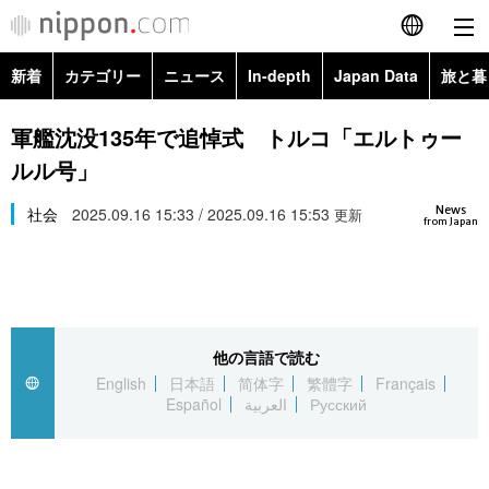
新着
カテゴリー
ニュース
In-depth
Japan Data
旅と暮
English
政治・外交
Topics
軍艦沈没135年で追悼式 トルコ「エルトゥー
简体字
ルル号」
経済・ビジネス
Images
繁體字
カテゴリー
News
社会
2025.09.16 15:33 / 2025.09.16 15:53
更新
from Japan
国際・海外
People
Français
政治・外交
ニュース
社会
東京
Español
経済・ビジネス
トップ
In-depth
文化
お知らせ
العربية
他の言語で読む
English
日本語
简体字
繁體字
Français
国際
アーカイブ
Japan Data
科学・技術
Español
العربية
Русский
Русский
社会
旅と暮らし
暮らし