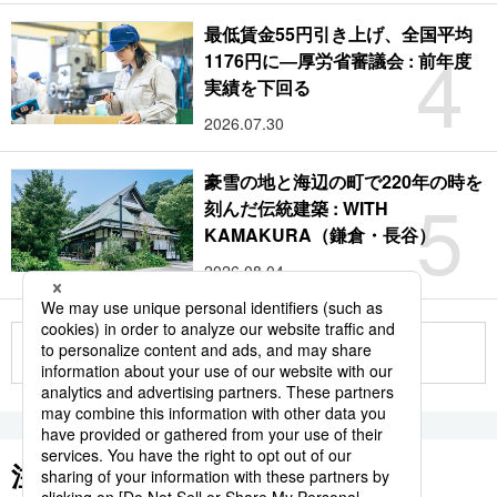
最低賃金55円引き上げ、全国平均
4
1176円に―厚労省審議会 : 前年度
実績を下回る
2026.07.30
豪雪の地と海辺の町で220年の時を
5
刻んだ伝統建築 : WITH
KAMAKURA（鎌倉・長谷）
2026.08.04
もっと見る
注目のキーワード