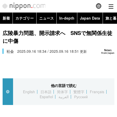
新着
カテゴリー
ニュース
In-depth
Japan Data
旅と暮
English
政治・外交
Topics
広陵暴力問題、開示請求へ SNSで無関係生徒
简体字
に中傷
経済・ビジネス
Images
繁體字
カテゴリー
News
社会
2025.09.16 18:34 / 2025.09.16 18:51
更新
from Japan
国際・海外
People
Français
政治・外交
ニュース
社会
東京
Español
経済・ビジネス
トップ
In-depth
文化
お知らせ
العربية
他の言語で読む
English
日本語
简体字
繁體字
Français
国際
アーカイブ
Japan Data
科学・技術
Español
العربية
Русский
Русский
社会
旅と暮らし
暮らし