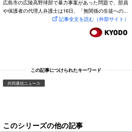
広島市の広陵高野球部で暴力事案があった問題で、部員
スポーツ・東京2020
文化
動画/Live
や保護者の代理人弁護士は16日、「無関係の生徒への...
記事全文を読む（外部サイト）
科学・技術
Books
暮らし
Cinema
スポーツ・東京2020
Topics
この記事につけられたキーワード
Images
共同通信ニュース
People
東京
このシリーズの他の記事
お知らせ