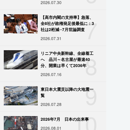
2026.07.30
7
【高市内閣の支持率】急落、
全8社が政権発足後最低に：3
社は2桁減─7月世論調査
2026.07.31
8
リニア中央新幹線、全線着工
へ 品川～名古屋が最速40
分、開業は早くて2036年
2026.07.16
9
東日本大震災以降の大地震一
覧
2026.07.28
10
2026年7月 日本の出来事
2026.08.01