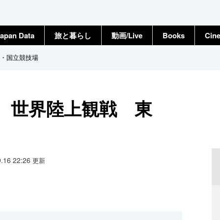
apan Data
旅と暮らし
動画/Live
Books
Cin
・国立競技場
、世界陸上観戦 東
9.16 22:26
更新