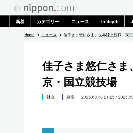
新着
カテゴリー
ニュース
In-depth
J
政治・外交
トップ
Home
ニュース
佳子さま悠仁さま、世界陸上観戦 東京
経済・ビジネス
アーカイブ
佳子さま悠仁さま
国際
京・国立競技場
社会
文化
社会
皇室
2025.09.16 21:25 / 2025.0
科学・技術
暮らし