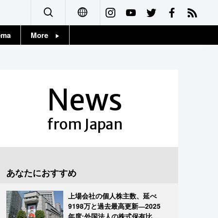
ema
More
English
Topics
简体字
Images
News
繁體字
People
Français
from Japan
東京
Español
お知らせ
العربية
あなたにおすすめ
Русский
上場会社の個人株主数、延べ
9198万と過去最高更新―2025
年度:外国法人の株式保有比率