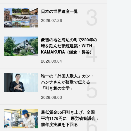
3
日本の世界遺産一覧
2026.07.26
4
豪雪の地と海辺の町で220年の
時を刻んだ伝統建築 : WITH
KAMAKURA（鎌倉・長谷）
2026.08.04
5
唯一の「外国人歌人」カン・
ハンナさんが短歌で伝える
「引き算の文学」
2026.08.03
6
最低賃金55円引き上げ、全国
平均1176円に―厚労省審議会 :
前年度実績を下回る