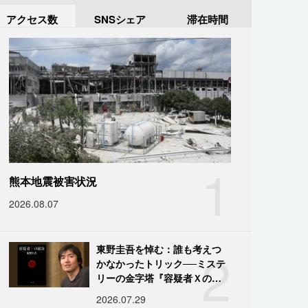
アクセス数
SNSシェア
滞在時間
1
熊本地震被害状況
2026.08.07
2
東野圭吾を悼む：誰も考えつ
かなかったトリック──ミステ
リーの金字塔『容疑者Ｘの献
身』の舞台裏
2026.07.29