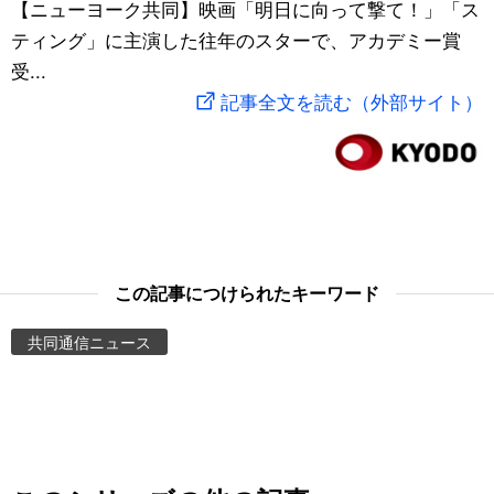
【ニューヨーク共同】映画「明日に向って撃て！」「ス
スポーツ・東京2020
文化
動画/Live
ティング」に主演した往年のスターで、アカデミー賞
受...
科学・技術
Books
記事全文を読む（外部サイト）
暮らし
Cinema
スポーツ・東京2020
Topics
Images
この記事につけられたキーワード
共同通信ニュース
People
東京
お知らせ