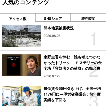
人気のコンテンツ
SNSシェア
滞在時間
アクセス数
1
熊本地震被害状況
2026.08.06
東野圭吾を悼む：誰も考えつかな
2
かったトリック──ミステリーの金
字塔『容疑者Ｘの献身』の舞台裏
2026.07.29
最低賃金55円引き上げ、全国平均
3
1176円に―厚労省審議会 : 前年度
実績を下回る