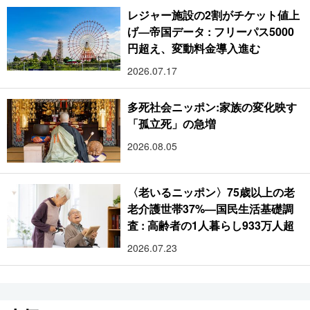
レジャー施設の2割がチケット値上
げ―帝国データ : フリーパス5000
円超え、変動料金導入進む
2026.07.17
多死社会ニッポン:家族の変化映す
「孤立死」の急増
2026.08.05
〈老いるニッポン〉75歳以上の老
老介護世帯37%―国民生活基礎調
査 : 高齢者の1人暮らし933万人超
2026.07.23