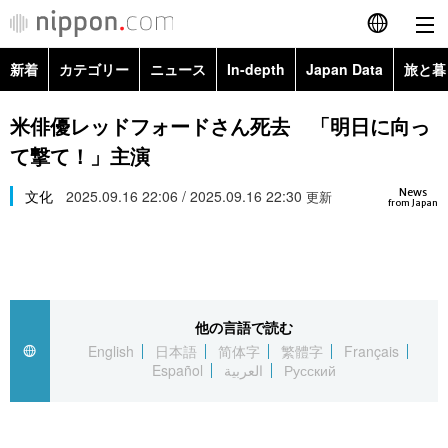
新着
カテゴリー
ニュース
In-depth
Japan Data
旅と暮
English
政治・外交
Topics
米俳優レッドフォードさん死去 「明日に向っ
简体字
て撃て！」主演
経済・ビジネス
Images
繁體字
カテゴリー
News
文化
2025.09.16 22:06 / 2025.09.16 22:30
更新
from Japan
国際・海外
People
Français
政治・外交
ニュース
社会
東京
Español
経済・ビジネス
トップ
In-depth
文化
お知らせ
العربية
他の言語で読む
English
日本語
简体字
繁體字
Français
国際
アーカイブ
Japan Data
科学・技術
Español
العربية
Русский
Русский
社会
旅と暮らし
暮らし