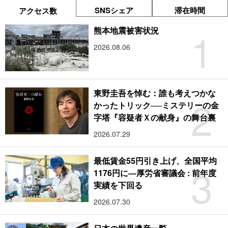
SNSシェア
滞在時間
アクセス数
1
熊本地震被害状況
2026.08.06
東野圭吾を悼む：誰も考えつかな
2
かったトリック──ミステリーの金
字塔『容疑者Ｘの献身』の舞台裏
2026.07.29
最低賃金55円引き上げ、全国平均
3
1176円に―厚労省審議会 : 前年度
実績を下回る
2026.07.30