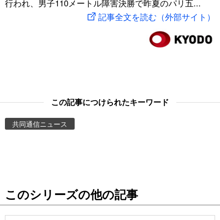
行われ、男子110メートル障害決勝で昨夏のパリ五...
スポーツ・東京2020
文化
動画/Live
記事全文を読む（外部サイト）
科学・技術
Books
暮らし
Cinema
スポーツ・東京2020
Topics
この記事につけられたキーワード
共同通信ニュース
Images
People
東京
このシリーズの他の記事
お知らせ