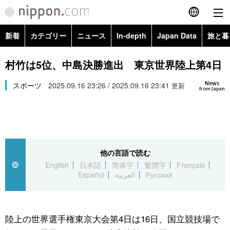
新着
カテゴリー
ニュース
In-depth
Japan Data
旅と暮
English
政治・外交
Topics
村竹は5位、中島決勝進出 東京世界陸上第4日
简体字
News
経済・ビジネス
スポーツ
2025.09.16 23:26 / 2025.09.16 23:41
Images
更新
繁體字
from Japan
カテゴリー
国際・海外
People
Français
政治・外交
ニュース
社会
東京
Español
他の言語で読む
経済・ビジネス
トップ
In-depth
文化
お知らせ
English
日本語
简体字
繁體字
Français
العربية
Español
العربية
Русский
国際
アーカイブ
Japan Data
科学・技術
Русский
社会
旅と暮らし
暮らし
陸上の世界選手権東京大会第4日は16日、国立競技場で