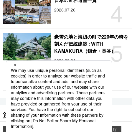
4
日本の世界遺産一覧
2026.07.26
豪雪の地と海辺の町で220年の時を
5
刻んだ伝統建築 : WITH
KAMAKURA（鎌倉・長谷）
2026.08.04
もっと見る
注目のキーワード
共同通信ニュース
気象・災害
災害
気象庁