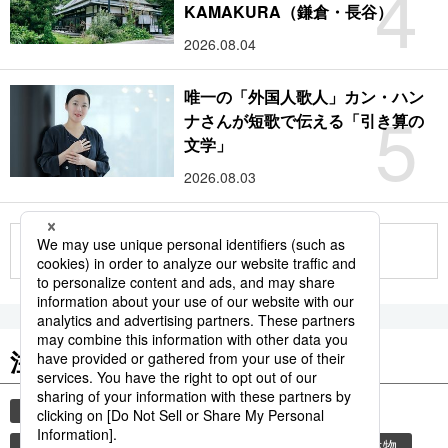
4
KAMAKURA（鎌倉・長谷）
2026.08.04
唯一の「外国人歌人」カン・ハン
5
ナさんが短歌で伝える「引き算の
文学」
2026.08.03
もっと見る
注目のキーワード
共同通信ニュース
時事通信ニュース
観光
気象・災害
気象庁
災害
環境・自然・生物