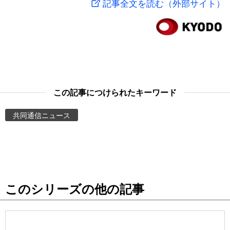
記事全文を読む（外部サイト）
スポーツ・東京2020
文化
動画/Live
科学・技術
Books
暮らし
Cinema
この記事につけられたキーワード
スポーツ・東京2020
Topics
共同通信ニュース
Images
People
このシリーズの他の記事
東京
お知らせ