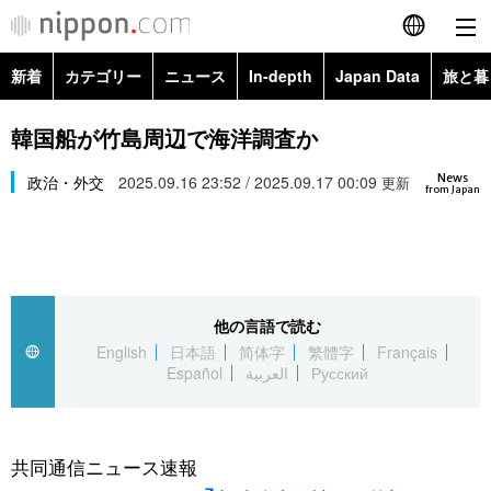
新着
カテゴリー
ニュース
In-depth
Japan Data
旅と暮
English
政治・外交
Topics
韓国船が竹島周辺で海洋調査か
简体字
News
経済・ビジネス
政治・外交
2025.09.16 23:52 / 2025.09.17 00:09
Images
更新
繁體字
from Japan
カテゴリー
国際・海外
People
Français
政治・外交
ニュース
社会
東京
Español
他の言語で読む
経済・ビジネス
トップ
In-depth
文化
お知らせ
English
日本語
简体字
繁體字
Français
العربية
Español
العربية
Русский
国際
アーカイブ
Japan Data
科学・技術
Русский
社会
旅と暮らし
暮らし
共同通信ニュース速報