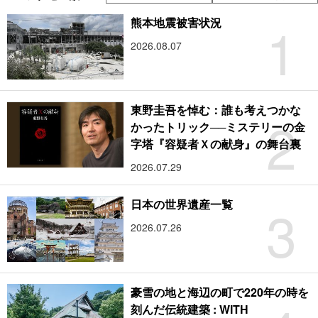
1
熊本地震被害状況
2026.08.07
東野圭吾を悼む：誰も考えつかな
2
かったトリック──ミステリーの金
字塔『容疑者Ｘの献身』の舞台裏
2026.07.29
3
日本の世界遺産一覧
2026.07.26
豪雪の地と海辺の町で220年の時を
刻んだ伝統建築 : WITH