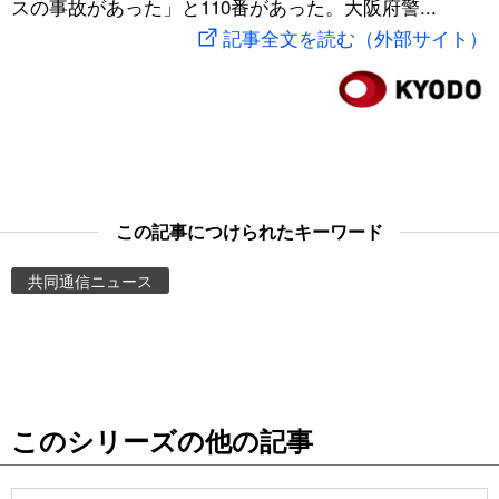
スの事故があった」と110番があった。大阪府警...
スポーツ・東京2020
文化
動画/Live
記事全文を読む（外部サイト）
科学・技術
Books
暮らし
Cinema
スポーツ・東京2020
Topics
この記事につけられたキーワード
共同通信ニュース
Images
People
東京
このシリーズの他の記事
お知らせ