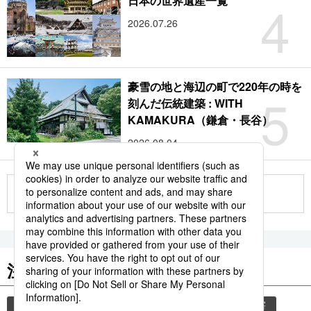
4
日本の世界遺産一覧
2026.07.26
豪雪の地と海辺の町で220年の時を
5
刻んだ伝統建築 : WITH
KAMAKURA（鎌倉・長谷）
2026.08.04
もっと見る
注目のキーワード
共同通信ニュース
和食
気象・災害
災害