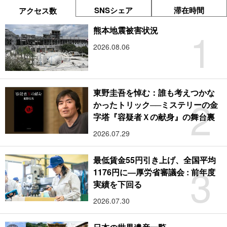
SNSシェア
滞在時間
アクセス数
1
熊本地震被害状況
2026.08.06
東野圭吾を悼む：誰も考えつかな
2
かったトリック──ミステリーの金
字塔『容疑者Ｘの献身』の舞台裏
2026.07.29
最低賃金55円引き上げ、全国平均
3
1176円に―厚労省審議会 : 前年度
実績を下回る
2026.07.30