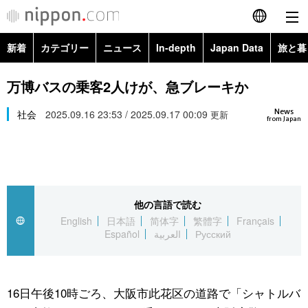
新着
カテゴリー
ニュース
In-depth
Japan Data
旅と暮
English
政治・外交
Topics
万博バスの乗客2人けが、急ブレーキか
简体字
News
経済・ビジネス
社会
2025.09.16 23:53 / 2025.09.17 00:09
Images
更新
繁體字
from Japan
カテゴリー
国際・海外
People
Français
政治・外交
ニュース
社会
東京
Español
他の言語で読む
経済・ビジネス
トップ
In-depth
文化
お知らせ
English
日本語
简体字
繁體字
Français
العربية
Español
العربية
Русский
国際
アーカイブ
Japan Data
科学・技術
Русский
社会
旅と暮らし
暮らし
16日午後10時ごろ、大阪市此花区の道路で「シャトルバ