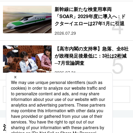
新幹線に新たな検査用車両
4
「SOAR」2029年度に導入へ : ド
クターイエローは27年1月に引退
2026.07.29
【高市内閣の支持率】急落、全8社
5
が政権発足後最低に：3社は2桁減
─7月世論調査
2026.07.31
もっと見る
注目のキーワード