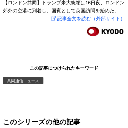
【ロンドン共同】トランプ米大統領は16日夜、ロンドン
スポーツ・東京2020
文化
動画/Live
郊外の空港に到着し、国賓として英国訪問を始めた。...
記事全文を読む（外部サイト）
科学・技術
Books
暮らし
Cinema
スポーツ・東京2020
Topics
この記事につけられたキーワード
Images
共同通信ニュース
People
東京
このシリーズの他の記事
お知らせ