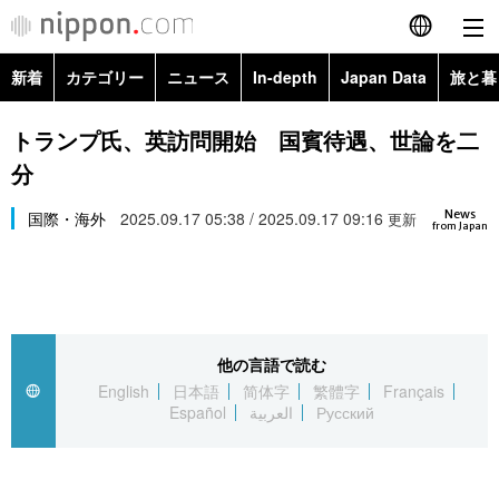
新着
カテゴリー
ニュース
In-depth
Japan Data
旅と暮
English
政治・外交
Topics
トランプ氏、英訪問開始 国賓待遇、世論を二
简体字
分
経済・ビジネス
Images
繁體字
カテゴリー
News
国際・海外
2025.09.17 05:38 / 2025.09.17 09:16
更新
from Japan
国際・海外
People
Français
政治・外交
ニュース
社会
東京
Español
経済・ビジネス
トップ
In-depth
文化
お知らせ
العربية
他の言語で読む
English
日本語
简体字
繁體字
Français
国際
アーカイブ
Japan Data
科学・技術
Español
العربية
Русский
Русский
社会
旅と暮らし
暮らし