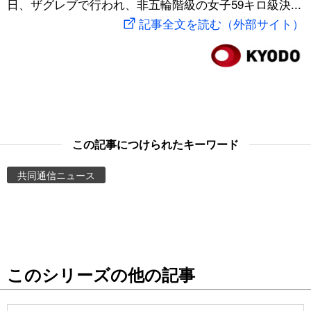
日、ザグレブで行われ、非五輪階級の女子59キロ級決...
スポーツ・東京2020
文化
動画/Live
記事全文を読む（外部サイト）
科学・技術
Books
暮らし
Cinema
スポーツ・東京2020
Topics
この記事につけられたキーワード
共同通信ニュース
Images
People
東京
このシリーズの他の記事
お知らせ