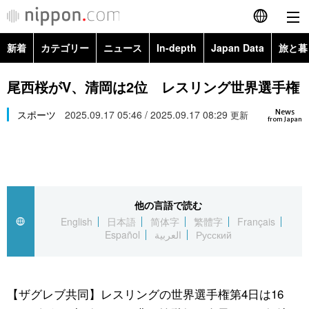
新着
カテゴリー
ニュース
In-depth
Japan Data
旅と暮
English
政治・外交
Topics
尾西桜がV、清岡は2位 レスリング世界選手権
简体字
News
経済・ビジネス
スポーツ
2025.09.17 05:46 / 2025.09.17 08:29
Images
更新
繁體字
from Japan
カテゴリー
国際・海外
People
Français
政治・外交
ニュース
社会
東京
Español
他の言語で読む
経済・ビジネス
トップ
In-depth
文化
お知らせ
English
日本語
简体字
繁體字
Français
العربية
Español
العربية
Русский
国際
アーカイブ
Japan Data
科学・技術
Русский
社会
旅と暮らし
暮らし
【ザグレブ共同】レスリングの世界選手権第4日は16