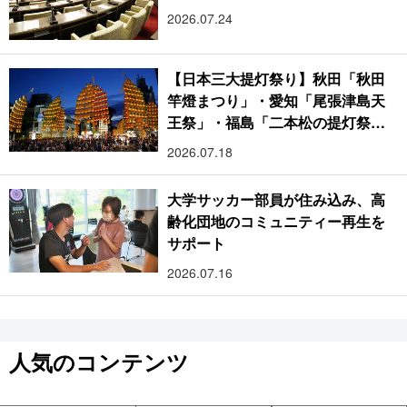
2026.07.24
【日本三大提灯祭り】秋田「秋田
竿燈まつり」・愛知「尾張津島天
王祭」・福島「二本松の提灯祭
り」:おびただしい灯火が夜空を照
2026.07.18
らす光の祭典
大学サッカー部員が住み込み、高
齢化団地のコミュニティー再生を
サポート
2026.07.16
人気のコンテンツ