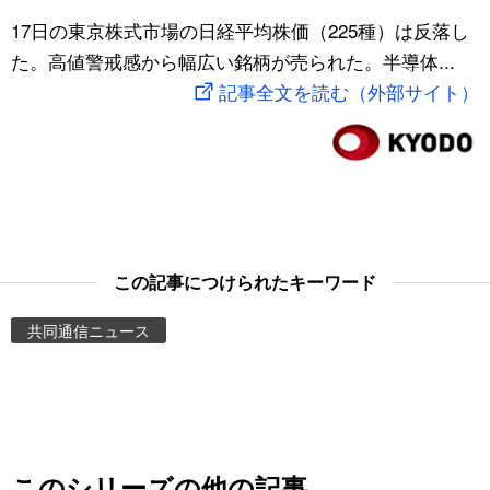
スポーツ・東京2020
17日の東京株式市場の日経平均株価（225種）は反落し
文化
動画/Live
た。高値警戒感から幅広い銘柄が売られた。半導体...
記事全文を読む（外部サイト）
科学・技術
Books
暮らし
Cinema
スポーツ・東京2020
Topics
Images
この記事につけられたキーワード
共同通信ニュース
People
東京
お知らせ
このシリーズの他の記事