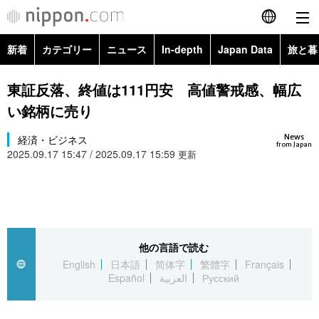
新着
カテゴリー
ニュース
In-depth
Japan Data
旅と暮
English
政治・外交
Topics
東証反落、終値は111円安 高値警戒感、幅広
简体字
い銘柄に売り
経済・ビジネス
Images
繁體字
カテゴリー
News
経済・ビジネス
from Japan
2025.09.17 15:47 / 2025.09.17 15:59
国際・海外
更新
People
Français
政治・外交
ニュース
社会
東京
Español
経済・ビジネス
トップ
In-depth
文化
お知らせ
العربية
他の言語で読む
国際
アーカイブ
Japan Data
科学・技術
English
日本語
简体字
繁體字
Français
Русский
Español
العربية
Русский
社会
旅と暮らし
暮らし