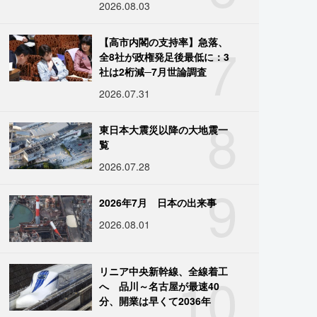
2026.08.03
7
【高市内閣の支持率】急落、
全8社が政権発足後最低に：3
社は2桁減─7月世論調査
2026.07.31
8
東日本大震災以降の大地震一
覧
2026.07.28
9
2026年7月 日本の出来事
2026.08.01
10
リニア中央新幹線、全線着工
へ 品川～名古屋が最速40
分、開業は早くて2036年