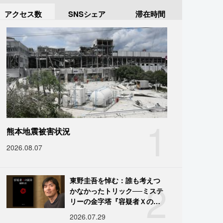
アクセス数
SNSシェア
滞在時間
1
熊本地震被害状況
2026.08.07
2
東野圭吾を悼む：誰も考えつ
かなかったトリック──ミステ
リーの金字塔『容疑者Ｘの献
身』の舞台裏
2026.07.29