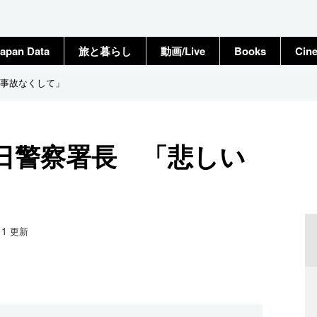
apan Data
旅と暮らし
動画/Live
Books
Cin
事故なくして」
日警察署長 「悲しい
11
更新