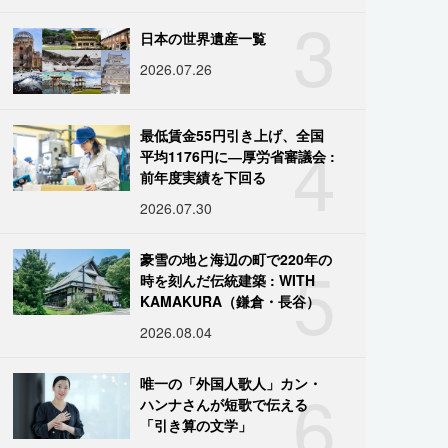
3
日本の世界遺産一覧
2026.07.26
4
最低賃金55円引き上げ、全国
平均1176円に―厚労省審議会 :
前年度実績を下回る
2026.07.30
5
豪雪の地と海辺の町で220年の
時を刻んだ伝統建築 : WITH
KAMAKURA（鎌倉・長谷）
2026.08.04
6
唯一の「外国人歌人」カン・
ハンナさんが短歌で伝える
「引き算の文学」