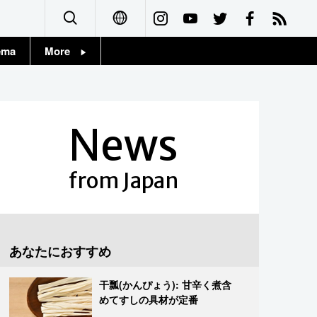
ema
More
English
Topics
简体字
Images
News
繁體字
People
Français
from Japan
東京
Español
お知らせ
العربية
あなたにおすすめ
Русский
干瓢(かんぴょう): 甘辛く煮含
めてすしの具材が定番