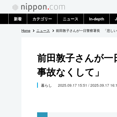
新着
カテゴリー
ニュース
In-depth
J
政治・外交
トップ
Home
ニュース
前田敦子さんが一日警察署長 「悲しい
経済・ビジネス
アーカイブ
前田敦子さんが一
国際
事故なくして」
社会
文化
暮らし
2025.09.17 15:51 / 2025.09.17 16:
科学・技術
暮らし