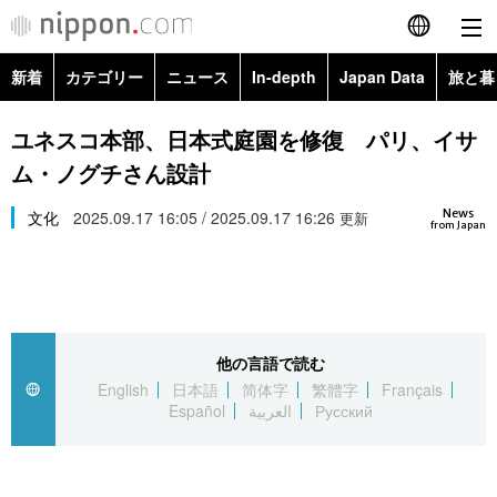
新着
カテゴリー
ニュース
In-depth
Japan Data
旅と暮
English
政治・外交
Topics
ユネスコ本部、日本式庭園を修復 パリ、イサ
简体字
ム・ノグチさん設計
経済・ビジネス
Images
繁體字
カテゴリー
News
文化
2025.09.17 16:05 / 2025.09.17 16:26
更新
from Japan
国際・海外
People
Français
政治・外交
ニュース
社会
東京
Español
経済・ビジネス
トップ
In-depth
文化
お知らせ
العربية
他の言語で読む
English
日本語
简体字
繁體字
Français
国際
アーカイブ
Japan Data
科学・技術
Español
العربية
Русский
Русский
社会
旅と暮らし
暮らし