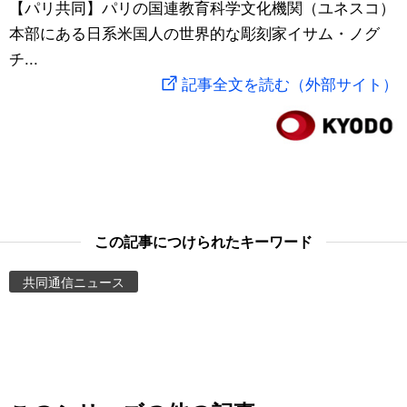
【パリ共同】パリの国連教育科学文化機関（ユネスコ）
スポーツ・東京2020
文化
動画/Live
本部にある日系米国人の世界的な彫刻家イサム・ノグ
チ...
科学・技術
Books
記事全文を読む（外部サイト）
暮らし
Cinema
スポーツ・東京2020
Topics
Images
この記事につけられたキーワード
共同通信ニュース
People
東京
お知らせ