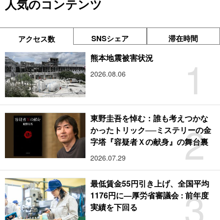
人気のコンテンツ
SNSシェア
滞在時間
アクセス数
1
熊本地震被害状況
2026.08.06
東野圭吾を悼む：誰も考えつかな
2
かったトリック──ミステリーの金
字塔『容疑者Ｘの献身』の舞台裏
2026.07.29
最低賃金55円引き上げ、全国平均
3
1176円に―厚労省審議会 : 前年度
実績を下回る