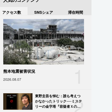
人気のコンテンツ
アクセス数
SNSシェア
滞在時間
1
熊本地震被害状況
2026.08.07
2
東野圭吾を悼む：誰も考えつ
かなかったトリック──ミステ
リーの金字塔『容疑者Ｘの献
身』の舞台裏