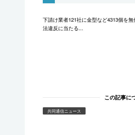
スポーツ・東京2020
下請け業者121社に金型など4313個
法違反に当たる...
この記事に
共同通信ニュース