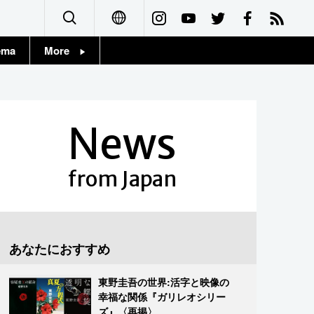
ema
More
English
Topics
简体字
Images
News
繁體字
People
Français
from Japan
東京
Español
お知らせ
العربية
あなたにおすすめ
Русский
東野圭吾の世界:活字と映像の
幸福な関係『ガリレオシリー
ズ』〈再掲〉