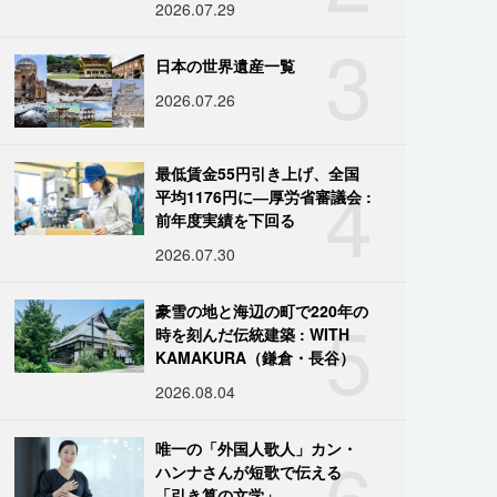
2026.07.29
3
日本の世界遺産一覧
2026.07.26
4
最低賃金55円引き上げ、全国
平均1176円に―厚労省審議会 :
前年度実績を下回る
2026.07.30
5
豪雪の地と海辺の町で220年の
時を刻んだ伝統建築 : WITH
KAMAKURA（鎌倉・長谷）
2026.08.04
6
唯一の「外国人歌人」カン・
ハンナさんが短歌で伝える
「引き算の文学」