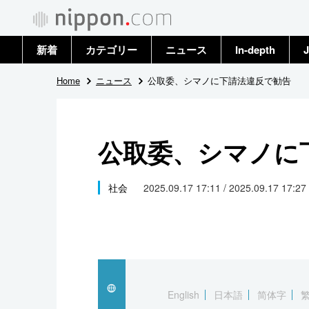
新着
カテゴリー
ニュース
In-depth
J
政治・外交
トップ
Home
ニュース
公取委、シマノに下請法違反で勧告
経済・ビジネス
アーカイブ
公取委、シマノに
国際
社会
社会
2025.09.17 17:11 / 2025.09.17 17:27
文化
科学・技術
暮らし
English
日本語
简体字