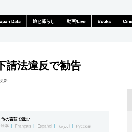
apan Data
旅と暮らし
動画/Live
Books
Cin
下請法違反で勧告
更新
他の言語で読む
繁體字
Français
Español
العربية
Русский