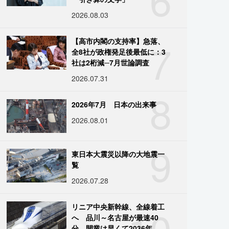
2026.08.03
7
【高市内閣の支持率】急落、
全8社が政権発足後最低に：3
社は2桁減─7月世論調査
2026.07.31
8
2026年7月 日本の出来事
2026.08.01
9
東日本大震災以降の大地震一
覧
2026.07.28
10
リニア中央新幹線、全線着工
へ 品川～名古屋が最速40
分、開業は早くて2036年